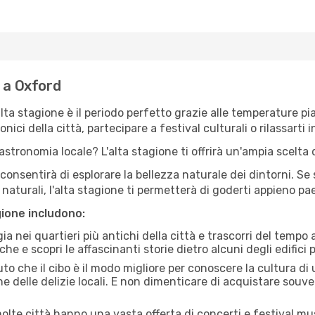
e a Oxford
'alta stagione è il periodo perfetto grazie alle temperature p
ici della città, partecipare a festival culturali o rilassarti i
stronomia locale? L'alta stagione ti offrirà un'ampia scelta di
i consentirà di esplorare la bellezza naturale dei dintorni. Se
e naturali, l'alta stagione ti permetterà di goderti appieno p
gione includono:
a nei quartieri più antichi della città e trascorri del tempo
he e scopri le affascinanti storie dietro alcuni degli edifici pi
uto che il cibo è il modo migliore per conoscere la cultura di
e delle delizie locali. E non dimenticare di acquistare souve
lte città hanno una vasta offerta di concerti e festival musi