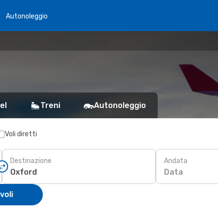
Autonoleggio
el
Treni
Autonoleggio
Voli diretti
Destinazione
Andata
Data
voli