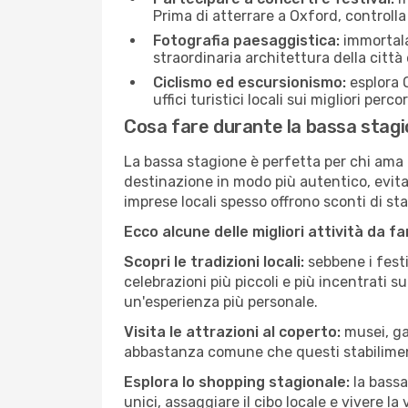
Prima di atterrare a Oxford, controlla 
Fotografia paesaggistica:
immortala 
straordinaria architettura della città 
Ciclismo ed escursionismo:
esplora O
uffici turistici locali sui migliori perco
Cosa fare durante la bassa stag
La bassa stagione è perfetta per chi ama l
destinazione in modo più autentico, evitare
imprese locali spesso offrono sconti di st
Ecco alcune delle migliori attività da f
Scopri le tradizioni locali:
sebbene i festi
celebrazioni più piccoli e più incentrati 
un'esperienza più personale.
Visita le attrazioni al coperto:
musei, gal
abbastanza comune che questi stabilimen
Esplora lo shopping stagionale:
la bassa
unici, assaggiare il cibo locale e vivere la