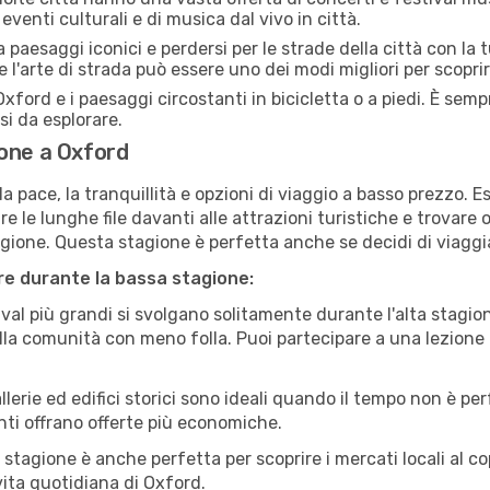
eventi culturali e di musica dal vivo in città.
paesaggi iconici e perdersi per le strade della città con la
e l'arte di strada può essere uno dei modi migliori per scopri
xford e i paesaggi circostanti in bicicletta o a piedi. È sem
rsi da esplorare.
ione a Oxford
a pace, la tranquillità e opzioni di viaggio a basso prezzo. 
 le lunghe file davanti alle attrazioni turistiche e trovare o
agione. Questa stagione è perfetta anche se decidi di viaggi
are durante la bassa stagione:
val più grandi si svolgano solitamente durante l'alta stagio
sulla comunità con meno folla. Puoi partecipare a una lezione 
lerie ed edifici storici sono ideali quando il tempo non è p
ti offrano offerte più economiche.
 stagione è anche perfetta per scoprire i mercati locali al c
 vita quotidiana di Oxford.