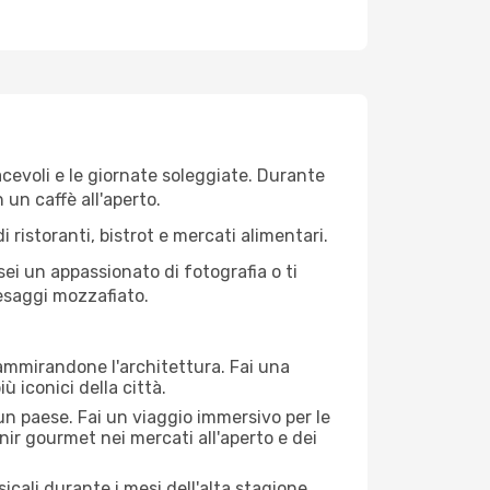
iacevoli e le giornate soleggiate. Durante
n un caffè all'aperto.
 ristoranti, bistrot e mercati alimentari.
 sei un appassionato di fotografia o ti
aesaggi mozzafiato.
 ammirandone l'architettura. Fai una
ù iconici della città.
 un paese. Fai un viaggio immersivo per le
nir gourmet nei mercati all'aperto e dei
cali durante i mesi dell'alta stagione.