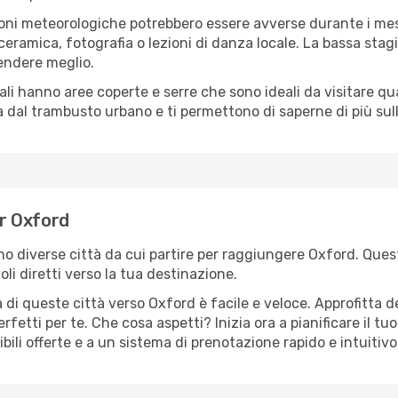
oni meteorologiche potrebbero essere avverse durante i mes
ramica, fotografia o lezioni di danza locale. La bassa stagi
rendere meglio.
cali hanno aree coperte e serre che sono ideali da visitare 
dal trambusto urbano e ti permettono di saperne di più sulla
er Oxford
ono diverse città da cui partire per raggiungere Oxford. Quest
i diretti verso la tua destinazione.
di queste città verso Oxford è facile e veloce. Approfitta d
a perfetti per te. Che cosa aspetti? Inizia ora a pianificare il 
bili offerte e a un sistema di prenotazione rapido e intuitivo