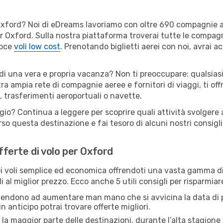
er Oxford? Noi di eDreams lavoriamo con oltre 690 compagnie
 per Oxford. Sulla nostra piattaforma troverai tutte le compa
loce
voli low cost
. Prenotando biglietti aerei con noi, avrai ac
 di una vera e propria vacanza? Non ti preoccupare: qualsiasi
tra ampia rete di compagnie aeree e fornitori di viaggi, ti of
, trasferimenti aeroportuali o navette.
gio? Continua a leggere per scoprire quali attività svolgere 
o questa destinazione e fai tesoro di alcuni nostri consigli 
offerte di volo per Oxford
 voli semplice ed economica offrendoti una vasta gamma di 
i al miglior prezzo. Ecco anche 5 utili consigli per risparmia
 tendono ad aumentare man mano che si avvicina la data di p
in anticipo potrai trovare offerte migliori.
 la maggior parte delle destinazioni, durante l’alta stagione o 