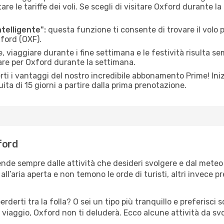
le tariffe dei voli. Se scegli di visitare Oxford durante la
ntelligente":
questa funzione ti consente di trovare il volo
xford (OXF).
 viaggiare durante i fine settimana e le festività risulta se
are per Oxford durante la settimana.
ti i vantaggi del nostro incredibile abbonamento Prime! Inizi
ita di 15 giorni a partire dalla prima prenotazione.
ford
ende sempre dalle attività che desideri svolgere e dal mete
ll’aria aperta e non temono le orde di turisti, altri invece p
erderti tra la folla? O sei un tipo più tranquillo e preferisci
 viaggio, Oxford non ti deluderà. Ecco alcune attività da sv