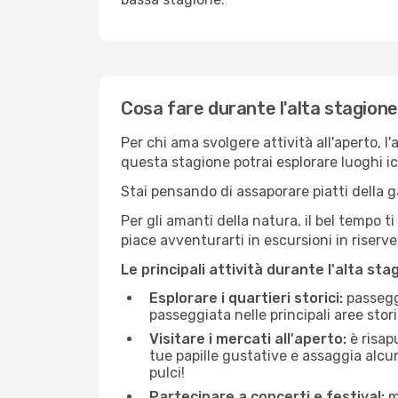
Cosa fare durante l'alta stagion
Per chi ama svolgere attività all'aperto, l
questa stagione potrai esplorare luoghi icon
Stai pensando di assaporare piatti della ga
Per gli amanti della natura, il bel tempo t
piace avventurarti in escursioni in riserv
Le principali attività durante l'alta sta
Esplorare i quartieri storici:
passeggi
passeggiata nelle principali aree storic
Visitare i mercati all'aperto:
è risap
tue papille gustative e assaggia alcun
pulci!
Partecipare a concerti e festival:
mo