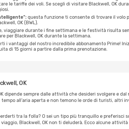
le tariffe dei voli. Se scegli di visitare Blackwell, OK dura
iosi.
ntelligente":
questa funzione ti consente di trovare il volo
lackwell, OK (BWL).
 viaggiare durante i fine settimana e le festività risulta se
are per Blackwell, OK durante la settimana.
ti i vantaggi del nostro incredibile abbonamento Prime! Inizi
ita di 15 giorni a partire dalla prima prenotazione.
ackwell, OK
 OK dipende sempre dalle attività che desideri svolgere e da
tempo all’aria aperta e non temono le orde di turisti, altri 
erderti tra la folla? O sei un tipo più tranquillo e preferisci
viaggio, Blackwell, OK non ti deluderà. Ecco alcune attività 