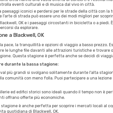
trolla eventi culturali e di musica dal vivo in città.
paesaggi iconici e perdersi per le strade della città con la
e l'arte di strada può essere uno dei modi migliori per scopri
lackwell, OK e i paesaggi circostanti in bicicletta o a piedi
 percorsi da esplorare.
one a Blackwell, OK
a pace, la tranquillità e opzioni di viaggio a basso prezzo. 
 le lunghe file davanti alle attrazioni turistiche e trovare o
agione. Questa stagione è perfetta anche se decidi di viaggi
are durante la bassa stagione:
val più grandi si svolgano solitamente durante l'alta stagio
sulla comunità con meno folla. Puoi partecipare a una lezione 
lerie ed edifici storici sono ideali quando il tempo non è p
ti offrano offerte più economiche.
 stagione è anche perfetta per scoprire i mercati locali al c
 vita quotidiana di Blackwell, OK.