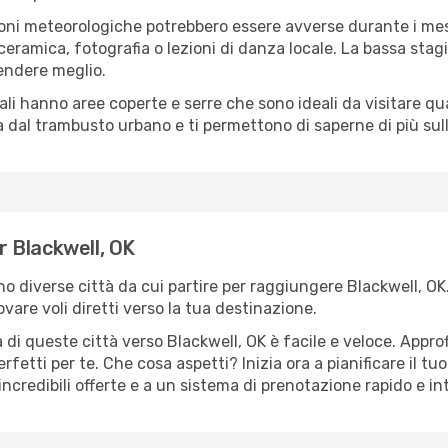
oni meteorologiche potrebbero essere avverse durante i mes
ramica, fotografia o lezioni di danza locale. La bassa stagi
rendere meglio.
cali hanno aree coperte e serre che sono ideali da visitare 
dal trambusto urbano e ti permettono di saperne di più sulla
er Blackwell, OK
ono diverse città da cui partire per raggiungere Blackwell, O
vare voli diretti verso la tua destinazione.
di queste città verso Blackwell, OK è facile e veloce. Appro
a perfetti per te. Che cosa aspetti? Inizia ora a pianificare il 
incredibili offerte e a un sistema di prenotazione rapido e int