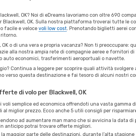
er Blackwell, OK? Noi di eDreams lavoriamo con oltre 690 com
 per Blackwell, OK. Sulla nostra piattaforma troverai tutte le
o facile e veloce
voli low cost
. Prenotando biglietti aerei con
ritorno.
, OK o di una vera e propria vacanza? Non ti preoccupare: qua
zie alla nostra ampia rete di compagnie aeree e fornitori di v
io auto economici, trasferimenti aeroportuali o navette.
gio? Continua a leggere per scoprire quali attività svolgere 
o verso questa destinazione e fai tesoro di alcuni nostri con
fferte di volo per Blackwell, OK
 voli semplice ed economica offrendoti una vasta gamma di 
 al miglior prezzo. Ecco anche 5 utili consigli per risparmiar
 tendono ad aumentare man mano che si avvicina la data di p
in anticipo potrai trovare offerte migliori.
 la maggior parte delle destinazioni, durante l’alta stagione o 