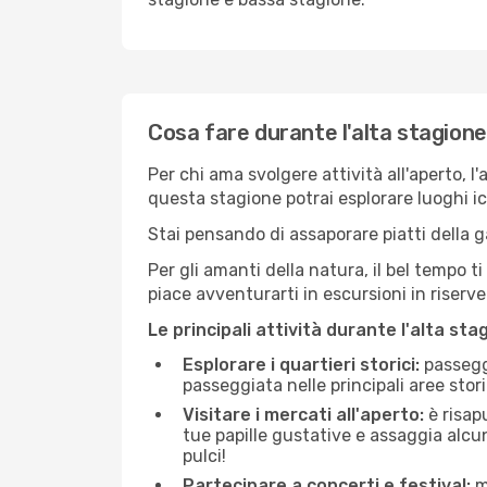
Cosa fare durante l'alta stagione
Per chi ama svolgere attività all'aperto, l
questa stagione potrai esplorare luoghi icon
Stai pensando di assaporare piatti della ga
Per gli amanti della natura, il bel tempo t
piace avventurarti in escursioni in riserv
Le principali attività durante l'alta sta
Esplorare i quartieri storici:
passeggi
passeggiata nelle principali aree storic
Visitare i mercati all'aperto:
è risap
tue papille gustative e assaggia alcun
pulci!
Partecipare a concerti e festival:
mo