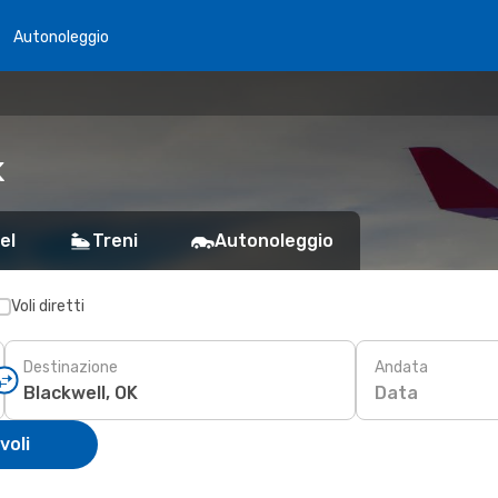
Autonoleggio
K
el
Treni
Autonoleggio
Voli diretti
Destinazione
Andata
Data
voli