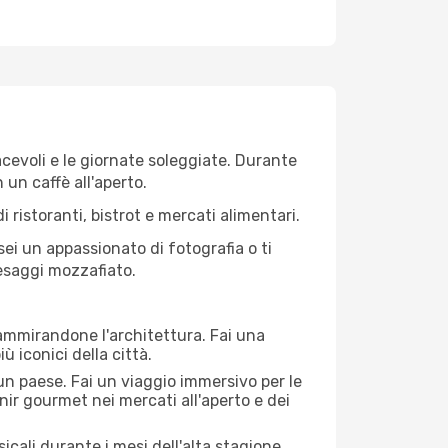
iacevoli e le giornate soleggiate. Durante
n un caffè all'aperto.
 ristoranti, bistrot e mercati alimentari.
 sei un appassionato di fotografia o ti
aesaggi mozzafiato.
 ammirandone l'architettura. Fai una
ù iconici della città.
 un paese. Fai un viaggio immersivo per le
nir gourmet nei mercati all'aperto e dei
cali durante i mesi dell'alta stagione.