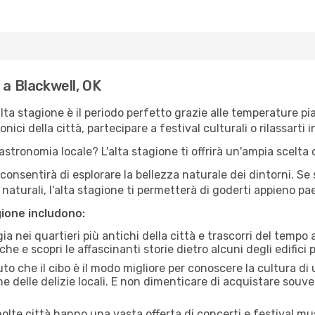
 a Blackwell, OK
'alta stagione è il periodo perfetto grazie alle temperature p
ici della città, partecipare a festival culturali o rilassarti i
stronomia locale? L'alta stagione ti offrirà un'ampia scelta di
i consentirà di esplorare la bellezza naturale dei dintorni. Se
e naturali, l'alta stagione ti permetterà di goderti appieno p
gione includono:
a nei quartieri più antichi della città e trascorri del tempo
he e scopri le affascinanti storie dietro alcuni degli edifici pi
uto che il cibo è il modo migliore per conoscere la cultura di
e delle delizie locali. E non dimenticare di acquistare souve
lte città hanno una vasta offerta di concerti e festival musi