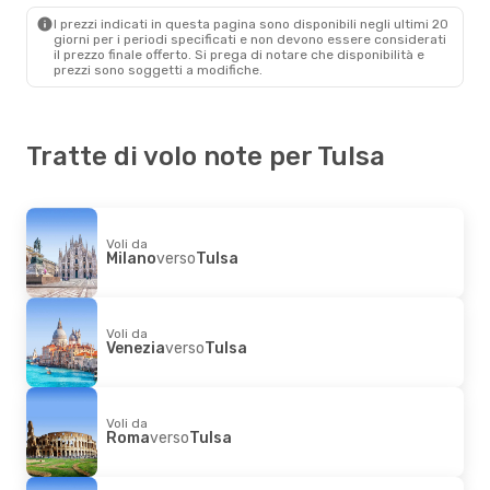
Tulsa
- Newark, NJ
I prezzi indicati in questa pagina sono disponibili negli ultimi 20
giorni per i periodi specificati e non devono essere considerati
il ​​prezzo finale offerto. Si prega di notare che disponibilità e
prezzi sono soggetti a modifiche.
Tratte di volo note per Tulsa
Voli da
Milano
verso
Tulsa
Voli da
Venezia
verso
Tulsa
Voli da
Roma
verso
Tulsa