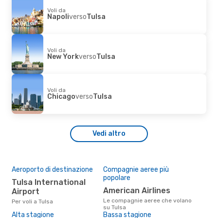
Voli da
Napoli
verso
Tulsa
Voli da
New York
verso
Tulsa
Voli da
Chicago
verso
Tulsa
Vedi altro
Aeroporto di destinazione
Compagnie aeree più
popolare
Tulsa International
American Airlines
Airport
Le compagnie aeree che volano
Per voli a Tulsa
su Tulsa
Alta stagione
Bassa stagione