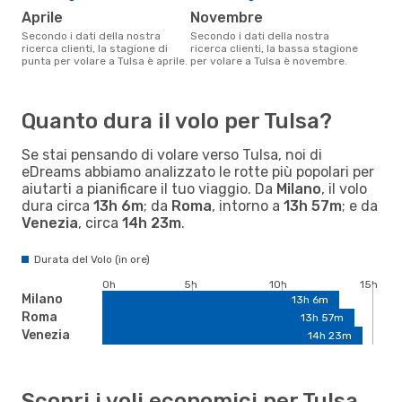
aprile
novembre
Secondo i dati della nostra
Secondo i dati della nostra
ricerca clienti, la stagione di
ricerca clienti, la bassa stagione
punta per volare a Tulsa è aprile.
per volare a Tulsa è novembre.
Quanto dura il volo per Tulsa?
Se stai pensando di volare verso Tulsa, noi di
eDreams abbiamo analizzato le rotte più popolari per
aiutarti a pianificare il tuo viaggio. Da
Milano
, il volo
dura circa
13h 6m
; da
Roma
, intorno a
13h 57m
; e da
Venezia
, circa
14h 23m
.
Durata del Volo (in ore)
0h
5h
10h
15h
Milano
13h 6m
Roma
13h 57m
Venezia
14h 23m
Scopri i voli economici per Tulsa