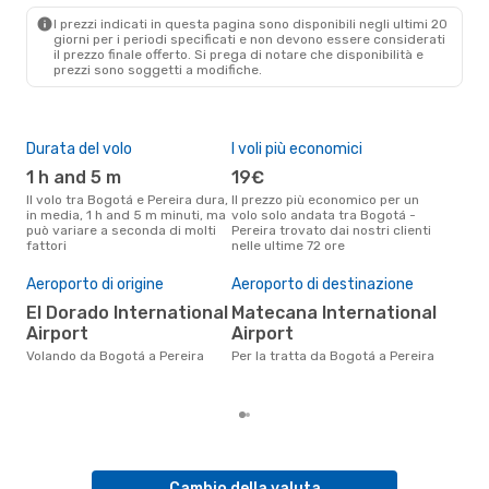
PEI
- BOG
I prezzi indicati in questa pagina sono disponibili negli ultimi 20
giorni per i periodi specificati e non devono essere considerati
il ​​prezzo finale offerto. Si prega di notare che disponibilità e
prezzi sono soggetti a modifiche.
Durata del volo
I voli più economici
Alt
1 h and 5 m
19€
ap
Il volo tra Bogotá e Pereira dura,
Il prezzo più economico per un
Secondo i dati della nostra
in media, 1 h and 5 m minuti, ma
volo solo andata tra Bogotá -
rice
può variare a seconda di molti
Pereira trovato dai nostri clienti
punt
fattori
nelle ultime 72 ore
Pere
Pre
Aeroporto di origine
Aeroporto di destinazione
45
El Dorado International
Matecana International
Il prezzo medio di un volo
Bog
Airport
Airport
sola
Volando da Bogotá a Pereira
Per la tratta da Bogotá a Pereira
prez
Cambio della valuta