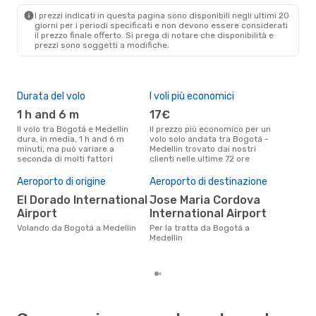
I prezzi indicati in questa pagina sono disponibili negli ultimi 20
Lun 21 Set
- Sab 26 Set
giorni per i periodi specificati e non devono essere considerati
il ​​prezzo finale offerto. Si prega di notare che disponibilità e
Jetsmart Airlines
prezzi sono soggetti a modifiche.
Diretto
BOG
- MDE
Jetsmart Airlines
Diretto
MDE
- BOG
Durata del volo
I voli più economici
Alt
1 h and 6 m
17€
ap
Il volo tra Bogotá e Medellin
Il prezzo più economico per un
Secondo i dati della nostra
dura, in media, 1 h and 6 m
volo solo andata tra Bogotá -
rice
minuti, ma può variare a
Medellin trovato dai nostri
punt
seconda di molti fattori
clienti nelle ultime 72 ore
Mede
Pre
Aeroporto di origine
Aeroporto di destinazione
45
El Dorado International
Jose Maria Cordova
Il prezzo medio di un volo
Airport
International Airport
Bog
Volando da Bogotá a Medellin
Per la tratta da Bogotá a
è so
Medellin
prez