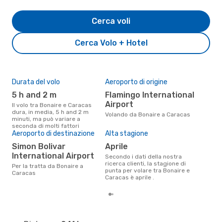
Cerca voli
Cerca Volo + Hotel
Durata del volo
Aeroporto di origine
Pre
5 h and 2 m
Flamingo International
5
Airport
Il volo tra Bonaire e Caracas
Il prezzo medio di un volo
dura, in media, 5 h and 2 m
Bon
Volando da Bonaire a Caracas
minuti, ma può variare a
è so
seconda di molti fattori
prez
Aeroporto di destinazione
Alta stagione
Simon Bolivar
aprile
International Airport
Secondo i dati della nostra
ricerca clienti, la stagione di
Per la tratta da Bonaire a
punta per volare tra Bonaire e
Caracas
Caracas è aprile .