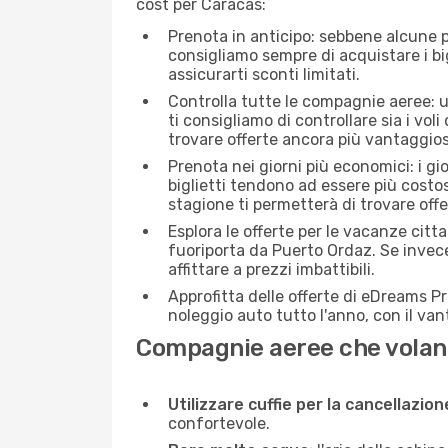
cost per Caracas:
Prenota in anticipo: sebbene alcune p
consigliamo sempre di acquistare i big
assicurarti sconti limitati.
Controlla tutte le compagnie aeree: un
ti consigliamo di controllare sia i voli
trovare offerte ancora più vantaggios
Prenota nei giorni più economici: i gi
biglietti tendono ad essere più costo
stagione ti permetterà di trovare off
Esplora le offerte per le vacanze citt
fuoriporta da Puerto Ordaz. Se invec
affittare a prezzi imbattibili.
Approfitta delle offerte di eDreams P
noleggio auto tutto l'anno, con il van
Compagnie aeree che volan
Utilizzare cuffie per la cancellazio
confortevole.