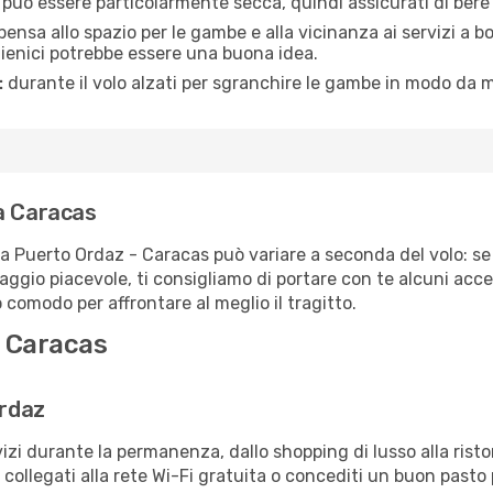
a può essere particolarmente secca, quindi assicurati di bere 
pensa allo spazio per le gambe e alla vicinanza ai servizi a 
igienici potrebbe essere una buona idea.
:
durante il volo alzati per sgranchire le gambe in modo da m
a Caracas
ta Puerto Ordaz - Caracas può variare a seconda del volo: se
iaggio piacevole, ti consigliamo di portare con te alcuni acc
o comodo per affrontare al meglio il tragitto.
e Caracas
Ordaz
izi durante la permanenza, dallo shopping di lusso alla risto
e collegati alla rete Wi-Fi gratuita o concediti un buon pasto 