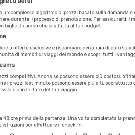
lietti aerei
ndo un complesso algoritmo di prezzi basato sulla domanda e su
are durante il processo di prenotazione. Per assicurarti il m
n biglietto aereo che si adatta al tuo budget.
ime
a offerte esclusive e risparmiare centinaia di euro su voli
omunità di membri di viaggi del mondo e scopri tutti i vantag
reams
ezzi competitivi. Anche se possono essere più costosi, offr
che i prezzi last minute possono essere più alti, soprattutto 
lessibile con le date del tuo viaggio.
alle 48 ore prima della partenza. Una volta completata la pr
istruzioni per effettuare il check-in.