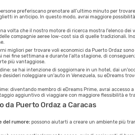
ersone preferiscano prenotare all’ultimo minuto per trovare 
lietti in anticipo. In questo modo, avrai maggiore possibilit
a volta che il nostro motore di ricerca mostra l'elenco dei v
 delle compagnie aeree low-cost sia di quelle tradizionali. Inol
e.
orni migliori per trovare voli economici da Puerto Ordaz son
si nei fine settimana e durante l’alta stagione, di consegue
erte più vantaggiose.
adine: se hai intenzione di soggiornare in un hotel, dai un'o
e desideri noleggiare un'auto in Venezuela, su eDreams trov
rime: diventando membro di eDreams Prime, avrai accesso a f
taggio aggiuntivo di viaggiare con maggiore flessibilità e tra
o da Puerto Ordaz a Caracas
ne del rumore:
possono aiutarti a creare un ambiente più tran