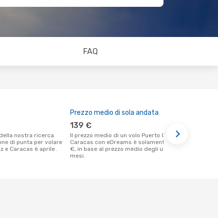
FAQ
Prezzo medio di sola andata
Il miglior
139 €
febbraio
Il prezzo medio di un volo Puerto Ordaz -
Secondo i nostri dati reali marzo è il
ione di punta per volare
Caracas con eDreams è solamente 139
momento più
z e Caracas è aprile .
€, in base al prezzo medio degli ultimi
un volo per
mesi.
Ordaz