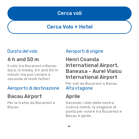
Cerca voli
Cerca Volo + Hotel
Durata del volo
Aeroporti di origine
Pre
6 h and 50 m
Henri Coanda
2
International Airport,
Il volo tra Bucarest e Bacau
Il prezzo medio di un volo
dura, in media, 6 h and 50 m
Buc
Baneasa - Aurel Vlaicu
minuti, ma può variare a
è so
International Airport
seconda di molti fattori
prez
Per voli da Bucarest a Bacau
Aeroporto di destinazione
Alta stagione
Bacau Airport
aprile
Per la tratta da Bucarest a
Secondo i dati della nostra
Bacau
ricerca clienti, la stagione di
punta per volare tra Bucarest e
Bacau è aprile .