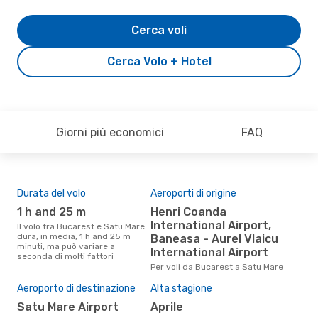
Cerca voli
Cerca Volo + Hotel
Giorni più economici
FAQ
Durata del volo
Aeroporti di origine
Com
ope
1 h and 25 m
Henri Coanda
T
International Airport,
Il volo tra Bucarest e Satu Mare
dura, in media, 1 h and 25 m
Baneasa - Aurel Vlaicu
Le compagnie aeree che volano
minuti, ma può variare a
tra 
International Airport
seconda di molti fattori
Per voli da Bucarest a Satu Mare
Il 
Aeroporto di destinazione
Alta stagione
pre
Satu Mare Airport
aprile
a