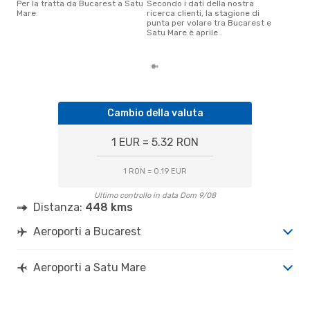
Per la tratta da Bucarest a Satu
Secondo i dati della nostra
Secondo i nostri dati reali
Mare
ricerca clienti, la stagione di
febb
punta per volare tra Bucarest e
gett
Satu Mare è aprile .
per
Buc
Cambio della valuta
1 EUR = 5.32 RON
1 RON = 0.19 EUR
Ultimo controllo in data Dom 9/08
Distanza:
448 kms
Aeroporti a Bucarest
Aeroporti a Satu Mare