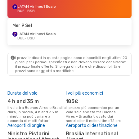
LATAM Airlines
1 Scalo
BUE
- BSB
Mer 9 Set
LATAM Airlines
1 Scalo
BUE
- BSB
I prezzi indicati in questa pagina sono disponibili negli ultimi 20
giorni per i periodi specificati e non devono essere considerati
il ​​prezzo finale offerto. Si prega di notare che disponibilità e
prezzi sono soggetti a modifiche.
Durata del volo
I voli più economici
Alt
4 h and 35 m
185€
ap
Il volo tra Buenos Aires e Brasilia
Il prezzo più economico per un
Secondo i dati della nostra
dura, in media, 4 h and 35 m
volo solo andata tra Buenos
rice
minuti, ma può variare a
Aires - Brasilia trovato dai
punt
seconda di molti fattori
nostri clienti nelle ultime 72 ore
Aire
Aeroporti di origine
Aeroporto di destinazione
Pre
Ministro Pistarini
Brasilia International
2