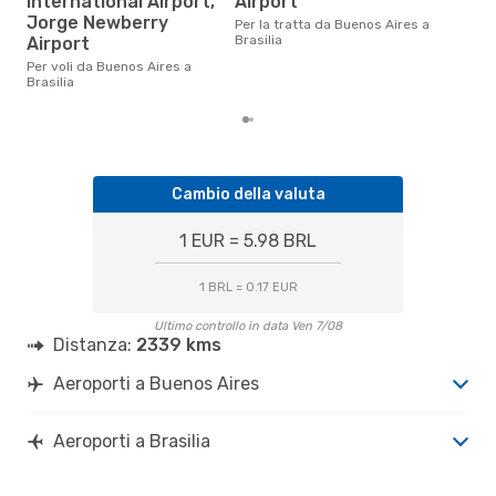
International Airport,
Airport
Il prezzo medio di un volo
Jorge Newberry
Per la tratta da Buenos Aires a
Buen
Brasilia
Airport
eDr
base
Per voli da Buenos Aires a
mes
Brasilia
Cambio della valuta
1 EUR = 5.98 BRL
1 BRL = 0.17 EUR
Ultimo controllo in data Ven 7/08
Distanza:
2339 kms
Aeroporti a Buenos Aires
Aeroporti a Brasilia