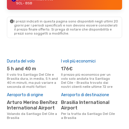
SCL
- BSB
I prezzi indicati in questa pagina sono disponibili negli ultimi 20
giorni per i periodi specificati e non devono essere considerati
il ​​prezzo finale offerto. Si prega di notare che disponibilità e
prezzi sono soggetti a modifiche.
Durata del volo
I voli più economici
Alt
5 h and 40 m
176€
ap
Il volo tra Santiago Del Cile e
Il prezzo più economico per un
Secondo i dati della nostra
Brasilia dura, in media, 5 h and
volo solo andata tra Santiago
rice
40 m minuti, ma può variare a
Del Cile - Brasilia trovato dai
punt
seconda di molti fattori
nostri clienti nelle ultime 72 ore
Del 
Pre
Aeroporto di origine
Aeroporto di destinazione
2
Arturo Merino Benítez
Brasilia International
Il prezzo medio di un volo
International Airport
Airport
Sant
eDr
Volando da Santiago Del Cile a
Per la tratta da Santiago Del Cile
base
Brasilia
a Brasilia
mes