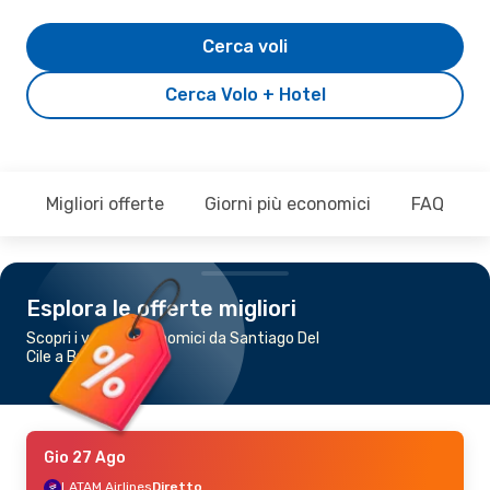
Cerca voli
Cerca Volo + Hotel
Migliori offerte
Giorni più economici
FAQ
Esplora le offerte migliori
Scopri i voli più economici da Santiago Del
Cile a Brasilia
Gio 27 Ago
LATAM Airlines
Diretto