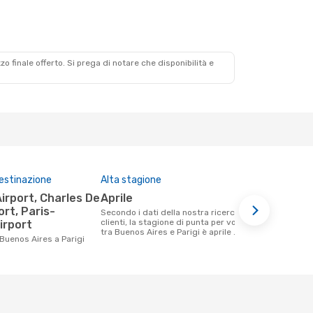
zzo finale offerto. Si prega di notare che disponibilità e
destinazione
Alta stagione
Compagnie 
questa tra
aprile
Air Fran
ort, Paris-
Secondo i dati della nostra ricerca
clienti, la stagione di punta per volare
irport
Le compagnie aeree che volano tra
tra Buenos Aires e Parigi è aprile .
Buenos Aires
 Buenos Aires a Parigi