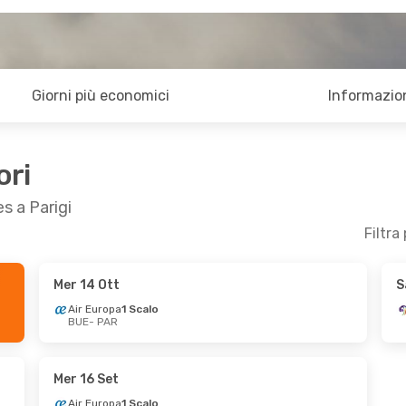
Giorni più economici
Informazion
ori
s a Parigi
Filtra
Mer 14 Ott
S
3 Set
Air Europa
1 Scalo
BUE
- PAR
alo
Mer 16 Set
Air Europa
1 Scalo