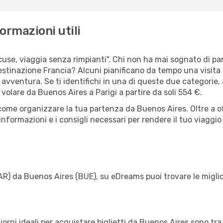
formazioni utili
scuse, viaggia senza rimpianti". Chi non ha mai sognato di p
tinazione Francia? Alcuni pianificano da tempo una visita a
 avventura. Se ti identifichi in una di queste due categorie, a
 volare da Buenos Aires a Parigi a partire da soli 554 €.
 come organizzare la tua partenza da Buenos Aires. Oltre a o
informazioni e i consigli necessari per rendere il tuo viagg
PAR) da Buenos Aires (BUE), su eDreams puoi trovare le miglior
giorni ideali per acquistare biglietti da Buenos Aires sono tra 