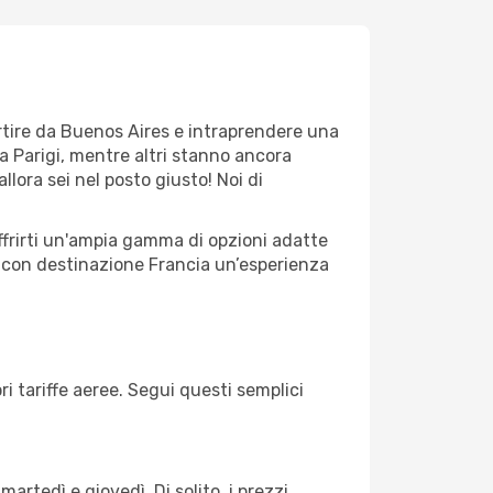
artire da Buenos Aires e intraprendere una
 Parigi, mentre altri stanno ancora
llora sei nel posto giusto! Noi di
ffrirti un'ampia gamma di opzioni adatte
io con destinazione Francia un’esperienza
i tariffe aeree. Segui questi semplici
martedì e giovedì. Di solito, i prezzi