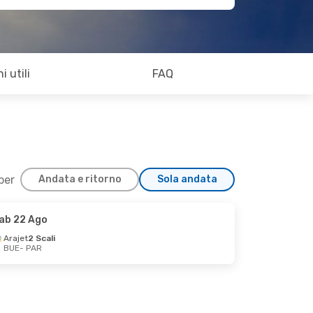
i utili
FAQ
 per
Andata e ritorno
Sola andata
ab 22 Ago
Arajet
2 Scali
BUE
- PAR