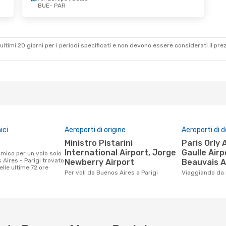
BUE
- PAR
ultimi 20 giorni per i periodi specificati e non devono essere considerati il ​​pre
ici
Aeroporti di origine
Aeroporti di 
Ministro Pistarini
Paris Orly Airport, Charles De
International Airport, Jorge
Gaulle Airp
Aires - Parigi trovato
Newberry Airport
Beauvais A
nelle ultime 72 ore
Per voli da Buenos Aires a Parigi
Viaggiando da