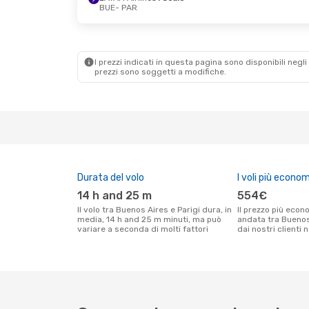
BUE
- PAR
I prezzi indicati in questa pagina sono disponibili negli 
prezzi sono soggetti a modifiche.
Durata del volo
I voli più econom
14 h and 25 m
554€
Il volo tra Buenos Aires e Parigi dura, in
Il prezzo più economico per un volo solo
media, 14 h and 25 m minuti, ma può
andata tra Buenos 
variare a seconda di molti fattori
dai nostri clienti 