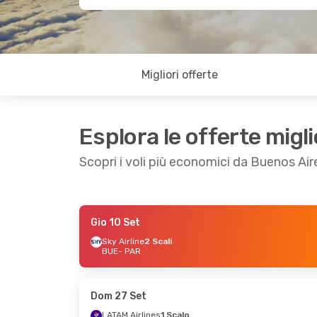
Migliori offerte
Esplora le offerte migli
Scopri i voli più economici da Buenos Aire
Gio 10 Set
Sab 19 Set
- Ven 25 Set
Ven 4 Set
- Dom 1
Sky Airline
2 Scali
BUE
- PAR
LATAM Airlines
1 Scalo
LATAM Airlines
1 Sc
BUE
- PAR
BUE
- PAR
LATAM Airlines
1 Scalo
Avianca
1 Scalo
PAR
- BUE
PAR
- BUE
Dom 27 Set
LATAM Airlines
1 Scalo