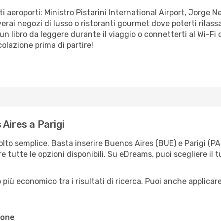
 aeroporti: Ministro Pistarini International Airport, Jorge N
roverai negozi di lusso o ristoranti gourmet dove poterti rilas
 libro da leggere durante il viaggio o connetterti al Wi-Fi d
olazione prima di partire!
Aires a Parigi
olto semplice. Basta inserire Buenos Aires (BUE) e Parigi (PA
e tutte le opzioni disponibili. Su eDreams, puoi scegliere il t
più economico tra i risultati di ricerca. Puoi anche applicare f
ione