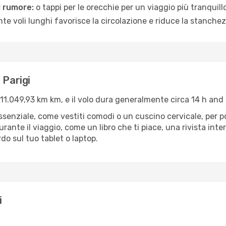
l rumore:
o tappi per le orecchie per un viaggio più tranquillo
e voli lunghi favorisce la circolazione e riduce la stanchez
 Parigi
 11.049,93 km km, e il volo dura generalmente circa 14 h and 
’essenziale, come vestiti comodi o un cuscino cervicale, per 
urante il viaggio, come un libro che ti piace, una rivista in
rdo sul tuo tablet o laptop.
i