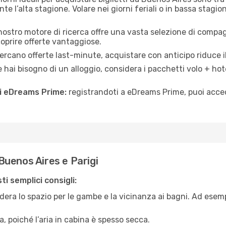
 l’alta stagione. Volare nei giorni feriali o in bassa stagio
 nostro motore di ricerca offre una vasta selezione di compagn
coprire offerte vantaggiose.
rcano offerte last-minute, acquistare con anticipo riduce il
 hai bisogno di un alloggio, considera i pacchetti volo + hot
di eDreams Prime:
registrandoti a eDreams Prime, puoi acced
uenos Aires e Parigi
i semplici consigli:
era lo spazio per le gambe e la vicinanza ai bagni. Ad esem
, poiché l’aria in cabina è spesso secca.