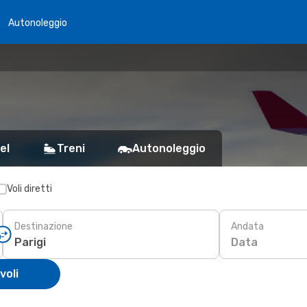
Autonoleggio
el
Treni
Autonoleggio
Voli diretti
Destinazione
Andata
Data
voli