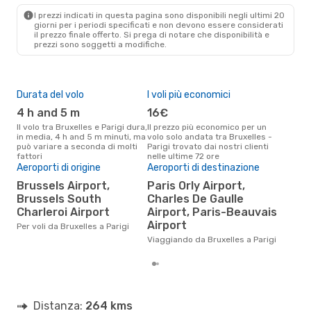
PAR
- BRU
I prezzi indicati in questa pagina sono disponibili negli ultimi 20
giorni per i periodi specificati e non devono essere considerati
il ​​prezzo finale offerto. Si prega di notare che disponibilità e
prezzi sono soggetti a modifiche.
Durata del volo
I voli più economici
Alt
4 h and 5 m
16€
ap
Il volo tra Bruxelles e Parigi dura,
Il prezzo più economico per un
Secondo i dati della nostra
in media, 4 h and 5 m minuti, ma
volo solo andata tra Bruxelles -
rice
può variare a seconda di molti
Parigi trovato dai nostri clienti
punt
fattori
nelle ultime 72 ore
Pari
Pre
Aeroporti di origine
Aeroporti di destinazione
13
Brussels Airport,
Paris Orly Airport,
Brussels South
Charles De Gaulle
Il prezzo medio di un volo
Brux
Charleroi Airport
Airport, Paris-Beauvais
sola
Airport
Per voli da Bruxelles a Parigi
prez
Viaggiando da Bruxelles a Parigi
Distanza:
264 kms