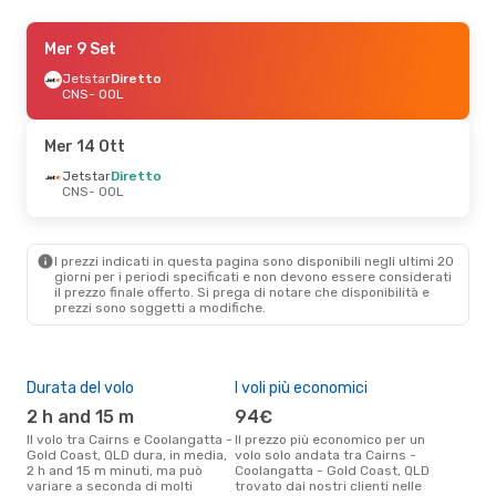
Lun 21 Set
Mer 9 Set
- Gio 24 Set
Jetstar
Jetstar
Diretto
Diretto
CNS
CNS
- OOL
- OOL
Jetstar
Diretto
OOL
- CNS
Mer 14 Ott
Gio 8 Ott
Jetstar
Diretto
- Sab 10 Ott
CNS
- OOL
Jetstar
Diretto
CNS
- OOL
Jetstar
Diretto
OOL
- CNS
I prezzi indicati in questa pagina sono disponibili negli ultimi 20
giorni per i periodi specificati e non devono essere considerati
il ​​prezzo finale offerto. Si prega di notare che disponibilità e
Sab 5 Set
- Sab 5 Set
prezzi sono soggetti a modifiche.
Jetstar
Diretto
CNS
- OOL
Jetstar
Diretto
OOL
- CNS
Durata del volo
I voli più economici
Alt
2 h and 15 m
94€
ap
Il volo tra Cairns e Coolangatta -
Il prezzo più economico per un
Secondo i dati della nostra
Gold Coast, QLD dura, in media,
volo solo andata tra Cairns -
rice
2 h and 15 m minuti, ma può
Coolangatta - Gold Coast, QLD
punt
variare a seconda di molti
trovato dai nostri clienti nelle
Cool