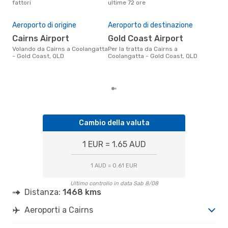
fattori
ultime 72 ore
april
Pre
15
Aeroporto di origine
Aeroporto di destinazione
Il prezzo medio di un volo Cairns
Cairns Airport
Gold Coast Airport
- Co
con
Volando da Cairns a Coolangatta
Per la tratta da Cairns a
in b
- Gold Coast, QLD
Coolangatta - Gold Coast, QLD
ulti
Cambio della valuta
1 EUR = 1.65 AUD
1 AUD = 0.61 EUR
Ultimo controllo in data Sab 8/08
Distanza:
1468 kms
Aeroporti a Cairns