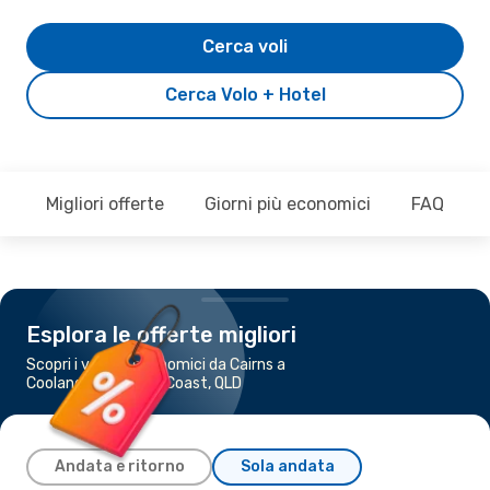
Cerca voli
Cerca Volo + Hotel
Migliori offerte
Giorni più economici
FAQ
Esplora le offerte migliori
Scopri i voli più economici da Cairns a
Coolangatta - Gold Coast, QLD
Andata e ritorno
Sola andata