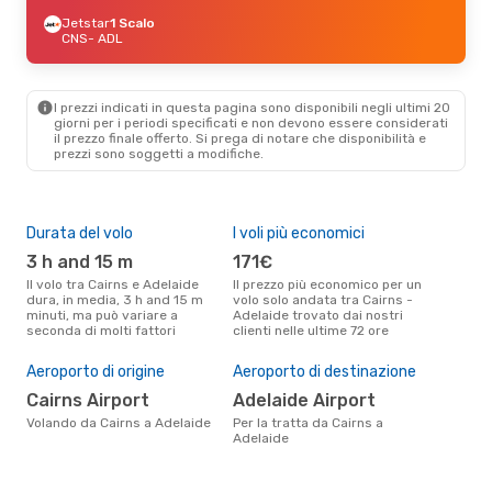
Jetstar
1 Scalo
CNS
- ADL
I prezzi indicati in questa pagina sono disponibili negli ultimi 20
giorni per i periodi specificati e non devono essere considerati
il ​​prezzo finale offerto. Si prega di notare che disponibilità e
prezzi sono soggetti a modifiche.
Durata del volo
I voli più economici
Alt
3 h and 15 m
171€
ap
Il volo tra Cairns e Adelaide
Il prezzo più economico per un
Secondo i dati della nostra
dura, in media, 3 h and 15 m
volo solo andata tra Cairns -
rice
minuti, ma può variare a
Adelaide trovato dai nostri
punt
seconda di molti fattori
clienti nelle ultime 72 ore
Adel
Pre
Aeroporto di origine
Aeroporto di destinazione
16
Cairns Airport
Adelaide Airport
Il prezzo medio di un volo Cairns
- A
Volando da Cairns a Adelaide
Per la tratta da Cairns a
sola
Adelaide
prez