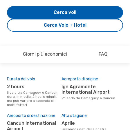
Cerca voli
Cerca Volo + Hotel
Giorni più economici
FAQ
Durata del volo
Aeroporto di origine
Com
ope
2 hours
Ign Agramonte
E
International Airport
Il volo tra Camaguey e Cancun
dura, in media, 2 hours minuti,
Le compagnie aeree che volano
Volando da Camaguey a Cancun
ma può variare a seconda di
tra
molti fattori
Il 
Aeroporto di destinazione
Alta stagione
pre
Cancun International
aprile
n
Airport
Secondo i dati della nostra