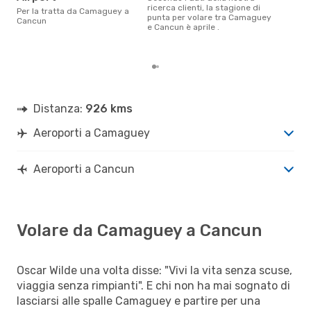
Secondo i nostri dati reali
ricerca clienti, la stagione di
Per la tratta da Camaguey a
febb
punta per volare tra Camaguey
Cancun
gett
e Cancun è aprile .
per
Cam
Distanza:
926 kms
Aeroporti a Camaguey
Aeroporti a Cancun
Volare da Camaguey a Cancun
Oscar Wilde una volta disse: "Vivi la vita senza scuse,
viaggia senza rimpianti". E chi non ha mai sognato di
lasciarsi alle spalle Camaguey e partire per una