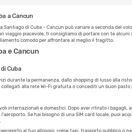
uba a Cancun
ta Santiago di Cuba - Cancun può variare a seconda del volo:
un viaggio piacevole, ti consigliamo di portare con te alcuni
igliamento comodo per affrontare al meglio il tragitto.
uba e Cancun
 di Cuba
izi durante la permanenza, dallo shopping di lusso alla risto
e collegati alla rete Wi-Fi gratuita o concediti un buon pasto 
li internazionali e domestici. Dopo aver ritirato i bagagli,
 l'aeroporto. Se hai bisogno di una SIM card locale, puoi acqu
.
all'aeroporto al tuo alloggio, come taxi, trasporto pubblico o n