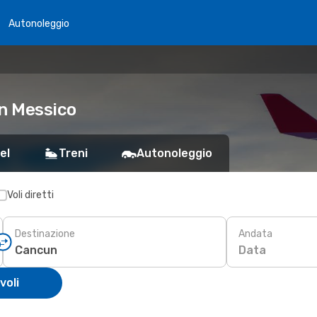
Autonoleggio
un Messico
el
Treni
Autonoleggio
Voli diretti
Destinazione
Andata
Data
voli