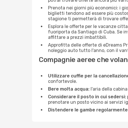
potrai trovare offerte ancora più van
Prenota nei giorni più economici: i gi
biglietti tendono ad essere più costo
stagione ti permetterà di trovare off
Esplora le offerte per le vacanze citt
fuoriporta da Santiago di Cuba. Se i
affittare a prezzi imbattibili.
Approfitta delle offerte di eDreams P
noleggio auto tutto l'anno, con il van
Compagnie aeree che volan
Utilizzare cuffie per la cancellazio
confortevole.
Bere molta acqua:
l'aria della cabin
Considerare il posto in cui sedersi:
prenotare un posto vicino ai servizi 
Distendere le gambe regolarmente