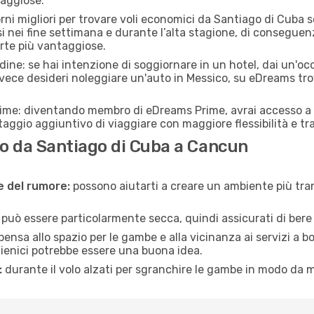
taggiose.
orni migliori per trovare voli economici da Santiago di Cuba
si nei fine settimana e durante l’alta stagione, di consegue
erte più vantaggiose.
adine: se hai intenzione di soggiornare in un hotel, dai un'o
nvece desideri noleggiare un'auto in Messico, su eDreams tr
rime: diventando membro di eDreams Prime, avrai accesso a f
taggio aggiuntivo di viaggiare con maggiore flessibilità e tra
o da Santiago di Cuba a Cancun
ne del rumore:
possono aiutarti a creare un ambiente più tran
a può essere particolarmente secca, quindi assicurati di bere 
pensa allo spazio per le gambe e alla vicinanza ai servizi a 
igienici potrebbe essere una buona idea.
:
durante il volo alzati per sgranchire le gambe in modo da m