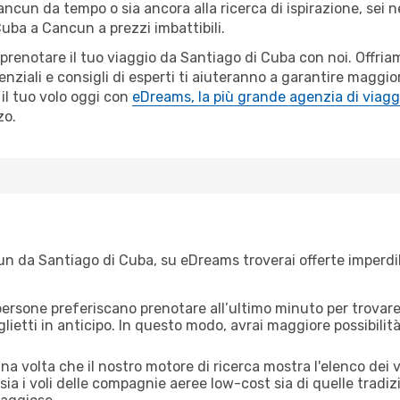
Cancun da tempo o sia ancora alla ricerca di ispirazione, sei 
 Cuba a Cancun a prezzi imbattibili.
r prenotare il tuo viaggio da Santiago di Cuba con noi. Offr
ziali e consigli di esperti ti aiuteranno a garantire maggior
il tuo volo oggi con
eDreams, la più grande agenzia di viagg
zo.
n da Santiago di Cuba, su eDreams troverai offerte imperdibil
ersone preferiscano prenotare all’ultimo minuto per trovare 
lietti in anticipo. In questo modo, avrai maggiore possibilit
a volta che il nostro motore di ricerca mostra l'elenco dei v
ia i voli delle compagnie aeree low-cost sia di quelle tradizion