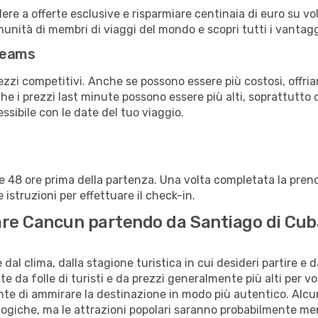
a offerte esclusive e risparmiare centinaia di euro su voli
omunità di membri di viaggi del mondo e scopri tutti i vantag
reams
ezzi competitivi. Anche se possono essere più costosi, offr
che i prezzi last minute possono essere più alti, soprattutto 
lessibile con le date del tuo viaggio.
alle 48 ore prima della partenza. Una volta completata la pr
istruzioni per effettuare il check-in.
itare Cancun partendo da Santiago di Cu
al clima, dalla stagione turistica in cui desideri partire e 
e da folle di turisti e da prezzi generalmente più alti per voli
sente di ammirare la destinazione in modo più autentico. Alcu
logiche, ma le attrazioni popolari saranno probabilmente me