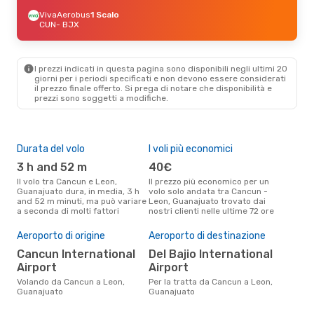
VivaAerobus
1 Scalo
CUN
- BJX
I prezzi indicati in questa pagina sono disponibili negli ultimi 20
giorni per i periodi specificati e non devono essere considerati
il ​​prezzo finale offerto. Si prega di notare che disponibilità e
prezzi sono soggetti a modifiche.
Durata del volo
I voli più economici
Alt
3 h and 52 m
40€
ap
Il volo tra Cancun e Leon,
Il prezzo più economico per un
Secondo i dati della nostra
Guanajuato dura, in media, 3 h
volo solo andata tra Cancun -
rice
and 52 m minuti, ma può variare
Leon, Guanajuato trovato dai
punt
a seconda di molti fattori
nostri clienti nelle ultime 72 ore
Leon
Pre
Aeroporto di origine
Aeroporto di destinazione
12
Cancun International
Del Bajio International
Il prezzo medio di un volo
Can
Airport
Airport
eDre
Volando da Cancun a Leon,
Per la tratta da Cancun a Leon,
base
Guanajuato
Guanajuato
mes