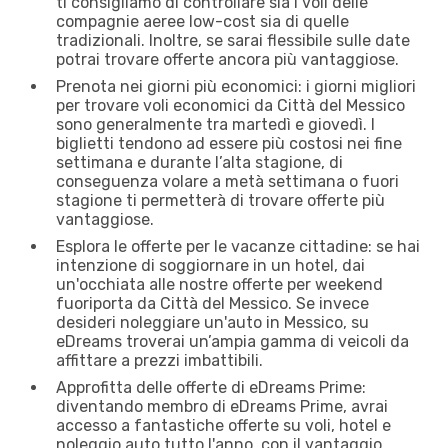
ti consigliamo di controllare sia i voli delle
compagnie aeree low-cost sia di quelle
tradizionali. Inoltre, se sarai flessibile sulle date
potrai trovare offerte ancora più vantaggiose.
Prenota nei giorni più economici: i giorni migliori
per trovare voli economici da Città del Messico
sono generalmente tra martedì e giovedì. I
biglietti tendono ad essere più costosi nei fine
settimana e durante l’alta stagione, di
conseguenza volare a metà settimana o fuori
stagione ti permetterà di trovare offerte più
vantaggiose.
Esplora le offerte per le vacanze cittadine: se hai
intenzione di soggiornare in un hotel, dai
un'occhiata alle nostre offerte per weekend
fuoriporta da Città del Messico. Se invece
desideri noleggiare un'auto in Messico, su
eDreams troverai un’ampia gamma di veicoli da
affittare a prezzi imbattibili.
Approfitta delle offerte di eDreams Prime:
diventando membro di eDreams Prime, avrai
accesso a fantastiche offerte su voli, hotel e
noleggio auto tutto l'anno, con il vantaggio