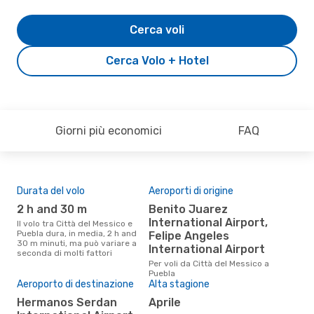
Cerca voli
Cerca Volo + Hotel
Giorni più economici
FAQ
Durata del volo
Aeroporti di origine
Pre
2 h and 30 m
Benito Juarez
15
International Airport,
Il volo tra Città del Messico e
Il prezzo medio di un volo Città
Puebla dura, in media, 2 h and
del 
Felipe Angeles
30 m minuti, ma può variare a
eDr
International Airport
seconda di molti fattori
base
mes
Per voli da Città del Messico a
Puebla
Aeroporto di destinazione
Alta stagione
Hermanos Serdan
aprile