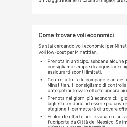
un viaggio indimenticabile al miglior prez
Come trovare voli economici
Se stai cercando voli economici per Minati
voli low-cost per Minatitlan:
Prenota in anticipo: sebbene alcune p
consigliamo sempre di acquistare i big
assicurarti sconti limitati.
Controlla tutte le compagnie aeree: un
Minatitlan, ti consigliamo di controllar
date potrai trovare offerte ancora pi
Prenota nei giorni più economici: i gi
biglietti tendono ad essere più costo
stagione ti permetterà di trovare off
Esplora le offerte per le vacanze citt
fuoriporta da Città del Messico. Se i