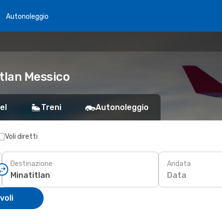
Autonoleggio
itlan Messico
el
Treni
Autonoleggio
Voli diretti
Destinazione
Andata
Data
voli