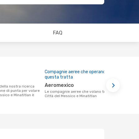
FAQ
Compagnie aeree che operano su
Prezzo med
questa tratta
252 €
Aeromexico
Il prezzo medio di un volo Città del
ione di punta per volare
Messico - Mi
Le compagnie aeree che volano tra
ssico e Minatitlan è
solamente 25
Città del Messico e Minatitlan
medio degli 