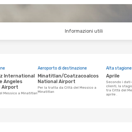
Informazioni utili
ine
Aeroporto di destinazione
Alta stagione
Minatitlan/Coatzacoalcos
aprile
pe Angeles
National Airport
Secondo i dati della nostra ricerca
clienti, la stag
 Airport
Per la tratta da Città del Messico a
tra Città del Me
Minatitlan
del Messico a Minatitlan
aprile .