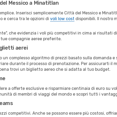
del Messico a Minatitlan
emplice. Inserisci semplicemente Città del Messico e Minatit
o e cerca tra le opzioni di
voli low cost
disponibili. Il nostro 
e", che evidenzia i voli più competitivi in cima ai risultati di
le tue compagnie aeree preferite.
lietti aerei
ndo un complesso algoritmo di prezzi basato sulla domanda e su
are durante il processo di prenotazione. Per assicurarti il mi
pena trovi un biglietto aereo che si adatta al tuo budget.
ime
a offerte esclusive e risparmiare centinaia di euro su voli
omunità di membri di viaggi del mondo e scopri tutti i vantag
reams
ezzi competitivi. Anche se possono essere più costosi, offr