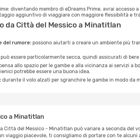
rime: diventando membro di eDreams Prime, avrai accesso a f
taggio aggiuntivo di viaggiare con maggiore flessibilità e tra
 da Città del Messico a Minatitlan
ne del rumore:
possono aiutarti a creare un ambiente più tran
a può essere particolarmente secca, quindi assicurati di bere 
pensa allo spazio per le gambe e alla vicinanza ai servizi a 
igienici potrebbe essere una buona idea.
:
durante il volo alzati per sgranchire le gambe in modo da m
ico a Minatitlan
a Città del Messico - Minatitlan può variare a seconda del vo
un viaggio piacevole, ti consigliamo di portare con te alcuni