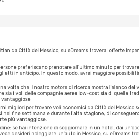
zo.
tlan da Città del Messico, su eDreams troverai offerte imperd
ersone preferiscano prenotare all’ultimo minuto per trovare 
lietti in anticipo. In questo modo, avrai maggiore possibilit
a volta che il nostro motore di ricerca mostra l'elenco dei vo
e sia i voli delle compagnie aeree low-cost sia di quelle tradizi
ù vantaggiose.
orni migliori per trovare voli economici da Città del Messico
si nei fine settimana e durante l’alta stagione, di consegue
erte più vantaggiose.
adine: se hai intenzione di soggiornare in un hotel, dai un'o
nvece desideri noleggiare un'auto in Messico, su eDreams tr