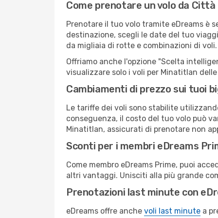
Come prenotare un volo da Città 
Prenotare il tuo volo tramite eDreams è s
destinazione, scegli le date del tuo viaggi
da migliaia di rotte e combinazioni di voli.
Offriamo anche l'opzione "Scelta intelligent
visualizzare solo i voli per Minatitlan del
Cambiamenti di prezzo sui tuoi big
Le tariffe dei voli sono stabilite utilizza
conseguenza, il costo del tuo volo può vari
Minatitlan, assicurati di prenotare non ap
Sconti per i membri eDreams Pr
Come membro eDreams Prime, puoi accedere 
altri vantaggi. Unisciti alla più grande c
Prenotazioni last minute con eD
eDreams offre anche
voli last minute
a pr