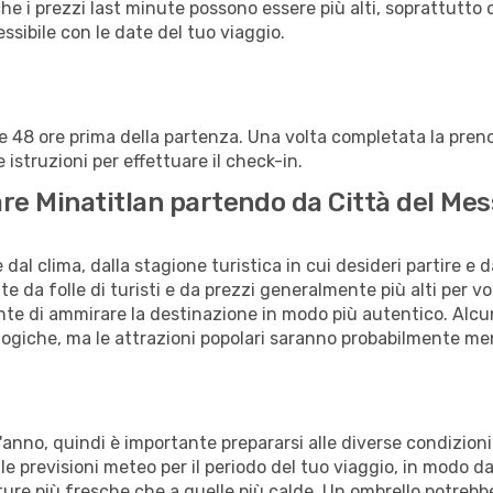
che i prezzi last minute possono essere più alti, soprattutto 
lessibile con le date del tuo viaggio.
alle 48 ore prima della partenza. Una volta completata la pr
istruzioni per effettuare il check-in.
tare Minatitlan partendo da Città del Mes
al clima, dalla stagione turistica in cui desideri partire e 
e da folle di turisti e da prezzi generalmente più alti per voli
sente di ammirare la destinazione in modo più autentico. Alcu
logiche, ma le attrazioni popolari saranno probabilmente me
 l'anno, quindi è importante prepararsi alle diverse condizion
a le previsioni meteo per il periodo del tuo viaggio, in modo d
ature più fresche che a quelle più calde. Un ombrello potrebbe