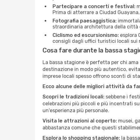
Partecipare a concerti e festival:
mo
Prima di atterrare a Ciudad Guayana, c
Fotografia paesaggistica:
immortala 
straordinaria architettura della città 
Ciclismo ed escursionismo:
esplora C
consigli dagli uffici turistici locali su
Cosa fare durante la bassa stag
La bassa stagione è perfetta per chi ama l
destinazione in modo più autentico, evitare
imprese locali spesso offrono sconti di st
Ecco alcune delle migliori attività da f
Scopri le tradizioni locali:
sebbene i festi
celebrazioni più piccoli e più incentrati 
un'esperienza più personale.
Visita le attrazioni al coperto:
musei, gal
abbastanza comune che questi stabilimen
Esplora lo shopping stagionale:
la bassa