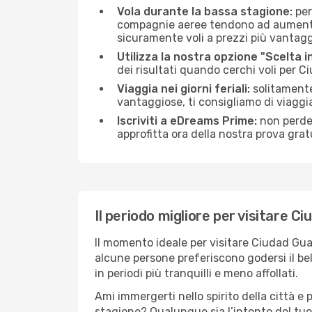
Vola durante la bassa stagione:
per
compagnie aeree tendono ad aumentare 
sicuramente voli a prezzi più vantagg
Utilizza la nostra opzione "Scelta i
dei risultati quando cerchi voli per 
Viaggia nei giorni feriali:
solitamente,
vantaggiose, ti consigliamo di viagg
Iscriviti a eDreams Prime:
non perder
approfitta ora della nostra prova gratu
Il periodo migliore per visitare 
Il momento ideale per visitare Ciudad Gua
alcune persone preferiscono godersi il bel 
in periodi più tranquilli e meno affollati.
Ami immergerti nello spirito della città e p
stagione? Qualunque sia l’intento del tu