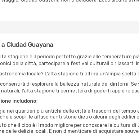
e a Ciudad Guayana
'alta stagione è il periodo perfetto grazie alle temperature p
ici della città, partecipare a festival culturali o rilassarti i
stronomia locale? L'alta stagione ti offrirà un'ampia scelta di
i consentirà di esplorare la bellezza naturale dei dintorni. Se
e naturali, l'alta stagione ti permetterà di goderti appieno p
gione includono:
a nei quartieri più antichi della città e trascorri del tempo
he e scopri le affascinanti storie dietro alcuni degli edifici pi
uto che il cibo è il modo migliore per conoscere la cultura di
e delle delizie locali. E non dimenticare di acquistare souve