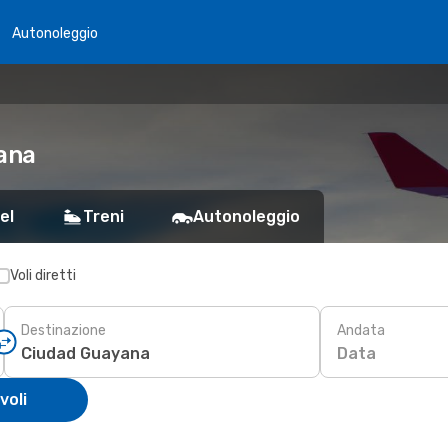
Autonoleggio
yana
el
Treni
Autonoleggio
Voli diretti
Destinazione
Andata
Data
voli