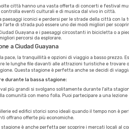
lte città hanno una vasta offerta di concerti e festival musi
ontrolla eventi culturali e di musica dal vivo in città.
paesaggi iconici e perdersi per le strade della città con la
e l'arte di strada può essere uno dei modi migliori per scopri
iudad Guayana e i paesaggi circostanti in bicicletta o a pi
i migliori percorsi da esplorare.
ione a Ciudad Guayana
a pace, la tranquillità e opzioni di viaggio a basso prezzo. 
 le lunghe file davanti alle attrazioni turistiche e trovare o
agione. Questa stagione è perfetta anche se decidi di viaggi
are durante la bassa stagione:
val più grandi si svolgano solitamente durante l'alta stagio
sulla comunità con meno folla. Puoi partecipare a una lezione 
lerie ed edifici storici sono ideali quando il tempo non è p
ti offrano offerte più economiche.
 stagione è anche perfetta per scoprire i mercati locali al c