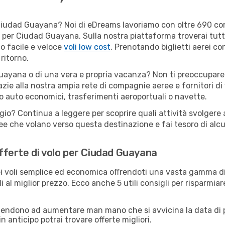
per Ciudad Guayana? Noi di eDreams lavoriamo con oltre 690 
bili per Ciudad Guayana. Sulla nostra piattaforma troverai tu
o facile e veloce
voli low cost
. Prenotando biglietti aerei con
ritorno.
uayana o di una vera e propria vacanza? Non ti preoccupare: q
zie alla nostra ampia rete di compagnie aeree e fornitori di v
io auto economici, trasferimenti aeroportuali o navette.
ggio? Continua a leggere per scoprire quali attività svolgere
e che volano verso questa destinazione e fai tesoro di alcuni
 offerte di volo per Ciudad Guayana
 voli semplice ed economica offrendoti una vasta gamma di 
i al miglior prezzo. Ecco anche 5 utili consigli per risparmia
 tendono ad aumentare man mano che si avvicina la data di p
in anticipo potrai trovare offerte migliori.