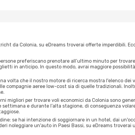
icht da Colonia, su eDreams troverai offerte imperdibili. Ecc
ersone preferiscano prenotare all’ultimo minuto per trovare 
lietti in anticipo. In questo modo, avrai maggiore possibilit
a volta che il nostro motore di ricerca mostra l'elenco dei vo
lle compagnie aeree low-cost sia di quelle tradizionali. Inoltre
e.
orni migliori per trovare voli economici da Colonia sono gener
e settimana e durante l’alta stagione, di conseguenza volar
taggiose.
adine: se hai intenzione di soggiornare in un hotel, dai un'o
deri noleggiare un'auto in Paesi Bassi, su eDreams troverai 