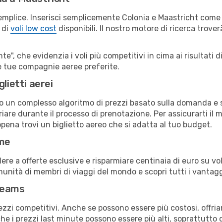
emplice. Inserisci semplicemente Colonia e Maastricht come c
 di
voli low cost
disponibili. Il nostro motore di ricerca troverà
e", che evidenzia i voli più competitivi in cima ai risultati di
lle tue compagnie aeree preferite.
lietti aerei
ndo un complesso algoritmo di prezzi basato sulla domanda e su
are durante il processo di prenotazione. Per assicurarti il mi
pena trovi un biglietto aereo che si adatta al tuo budget.
ime
a offerte esclusive e risparmiare centinaia di euro su voli
omunità di membri di viaggi del mondo e scopri tutti i vantag
reams
ezzi competitivi. Anche se possono essere più costosi, offr
che i prezzi last minute possono essere più alti, soprattutto 