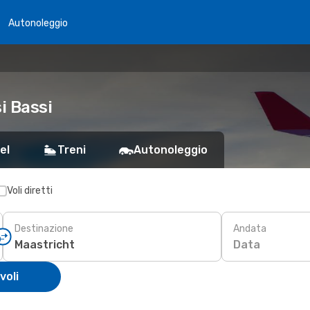
Autonoleggio
i Bassi
el
Treni
Autonoleggio
Voli diretti
Destinazione
Andata
Data
voli