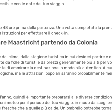
lessibile con le date del tuo viaggio.
alle 48 ore prima della partenza. Una volta completata la pr
istruzioni per effettuare il check-in.
itare Maastricht partendo da Colonia
al clima, dalla stagione turistica in cui desideri partire e 
e da folle di turisti e da prezzi generalmente più alti per voli
sente di ammirare la destinazione in modo più autentico. Alcu
logiche, ma le attrazioni popolari saranno probabilmente me
 l'anno, quindi è importante prepararsi alle diverse condizio
isioni meteo per il periodo del tuo viaggio, in modo da sceglie
iù fresche che a quelle più calde. Un ombrello potrebbe tornart