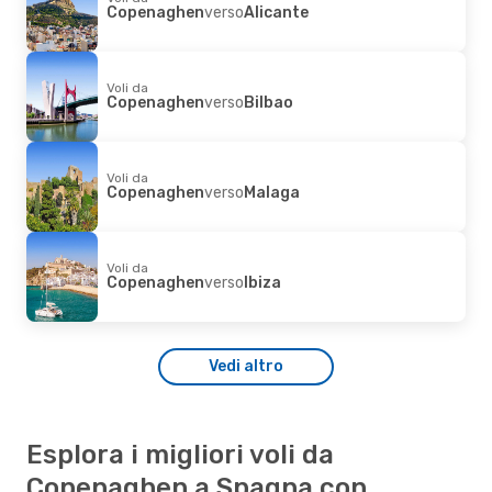
Copenaghen
verso
Alicante
Voli da
Copenaghen
verso
Bilbao
Voli da
Copenaghen
verso
Malaga
Voli da
Copenaghen
verso
Ibiza
Vedi altro
Esplora i migliori voli da
Copenaghen a Spagna con