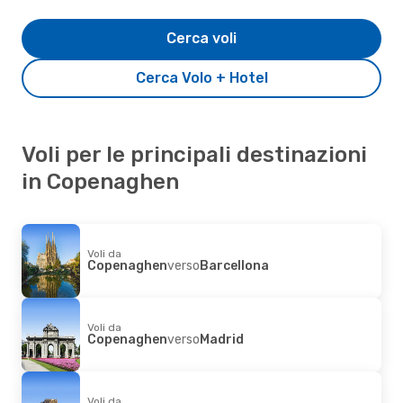
Cerca voli
Cerca Volo + Hotel
Voli per le principali destinazioni
in Copenaghen
Voli da
Copenaghen
verso
Barcellona
Voli da
Copenaghen
verso
Madrid
Voli da