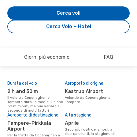
Cerca voli
Cerca Volo + Hotel
Giorni più economici
FAQ
Durata del volo
Aeroporto di origine
Pre
2 h and 30 m
Kastrup Airport
21
Il volo tra Copenaghen e
Volando da Copenaghen a
Il prezzo medio di un volo
Tampere dura, in media, 2 h and
Tampere
Cop
30 m minuti, ma può variare a
eDr
seconda di molti fattori
base
Aeroporto di destinazione
Alta stagione
mes
Tampere-Pirkkala
aprile
Airport
Secondo i dati della nostra
ricerca clienti, la stagione di
Per la tratta da Copenaghen a