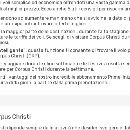
 voli semplice ed economica offrendoti una vasta gamma di 
 al miglior prezzo. Ecco anche 5 utili consigli per risparmiar
 tendono ad aumentare man mano che si avvicina la data di p
in anticipo potrai trovare offerte migliori.
 la maggior parte delle destinazioni, durante l’alta stagione o 
le tariffe dei voli. Se scegli di visitare Corpus Christi dur
iosi.
ntelligente":
questa funzione ti consente di trovare il volo
orpus Christi (CRP).
 viaggiare durante i fine settimana e le festività risulta se
are per Corpus Christi durante la settimana.
ti i vantaggi del nostro incredibile abbonamento Prime! Inizi
ita di 15 giorni a partire dalla prima prenotazione.
rpus Christi
isti dipende sempre dalle attività che desideri svolgere e d