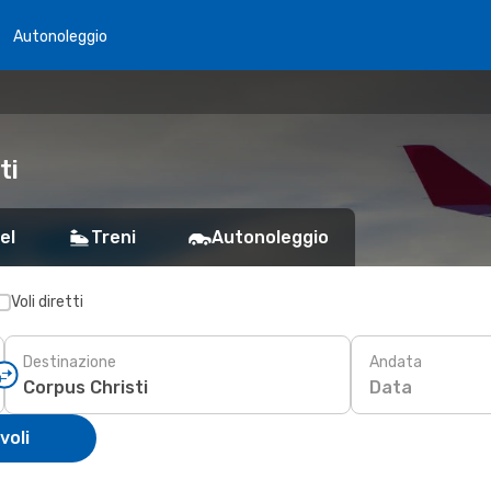
Autonoleggio
ti
el
Treni
Autonoleggio
Voli diretti
Destinazione
Andata
Data
voli