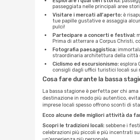
Esplorare i quartieri storici:
passeggi
passeggiata nelle principali aree storic
Visitare i mercati all'aperto:
è risap
tue papille gustative e assaggia alcun
pulci!
Partecipare a concerti e festival:
mo
Prima di atterrare a Corpus Christi, co
Fotografia paesaggistica:
immortala 
straordinaria architettura della città 
Ciclismo ed escursionismo:
esplora C
consigli dagli uffici turistici locali su
Cosa fare durante la bassa stagi
La bassa stagione è perfetta per chi ama l
destinazione in modo più autentico, evitare
imprese locali spesso offrono sconti di st
Ecco alcune delle migliori attività da f
Scopri le tradizioni locali:
sebbene i festi
celebrazioni più piccoli e più incentrati 
un'esperienza più personale.