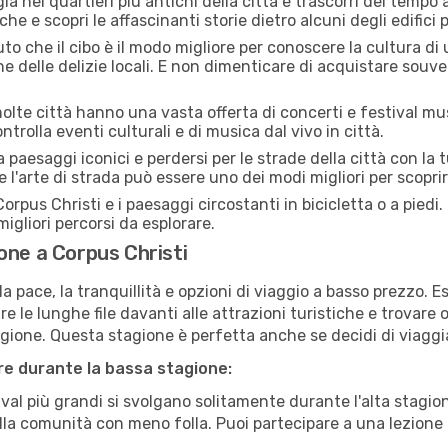
a nei quartieri più antichi della città e trascorri del tempo
he e scopri le affascinanti storie dietro alcuni degli edifici pi
uto che il cibo è il modo migliore per conoscere la cultura di
e delle delizie locali. E non dimenticare di acquistare souve
lte città hanno una vasta offerta di concerti e festival musi
ntrolla eventi culturali e di musica dal vivo in città.
paesaggi iconici e perdersi per le strade della città con la
e l'arte di strada può essere uno dei modi migliori per scopri
orpus Christi e i paesaggi circostanti in bicicletta o a pied
i migliori percorsi da esplorare.
one a Corpus Christi
a pace, la tranquillità e opzioni di viaggio a basso prezzo. 
 le lunghe file davanti alle attrazioni turistiche e trovare o
agione. Questa stagione è perfetta anche se decidi di viaggi
are durante la bassa stagione:
val più grandi si svolgano solitamente durante l'alta stagio
sulla comunità con meno folla. Puoi partecipare a una lezione 