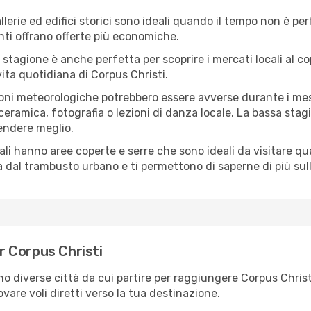
lerie ed edifici storici sono ideali quando il tempo non è p
ti offrano offerte più economiche.
 stagione è anche perfetta per scoprire i mercati locali al c
 vita quotidiana di Corpus Christi.
oni meteorologiche potrebbero essere avverse durante i mes
ramica, fotografia o lezioni di danza locale. La bassa stagi
rendere meglio.
cali hanno aree coperte e serre che sono ideali da visitare 
dal trambusto urbano e ti permettono di saperne di più sulla
er Corpus Christi
ono diverse città da cui partire per raggiungere Corpus Chris
vare voli diretti verso la tua destinazione.