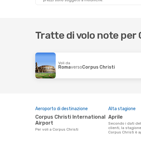
prezzi sono soggetti a modifiche.
Tratte di volo note per
Voli da
Roma
verso
Corpus Christi
Aeroporto di destinazione
Alta stagione
Corpus Christi International
aprile
Airport
Secondo i dati della nostra ricerca
clienti, la stagion
Per voli a Corpus Christi
Corpus Christi è ap