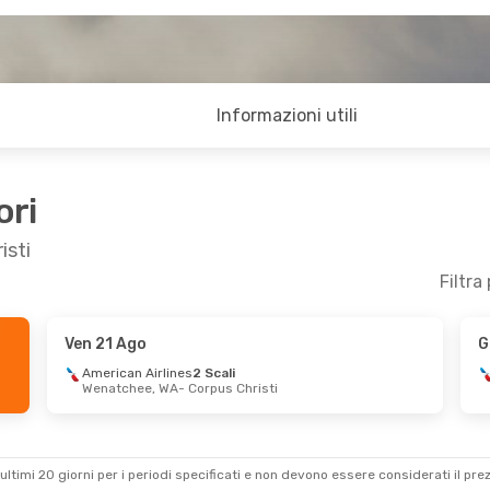
Informazioni utili
ori
isti
Filtra
Ven 21 Ago
G
un 24 Ago
American Airlines
2 Scali
Wenatchee, WA
- Corpus Christi
nes
1 Scalo
pus Christi
nes
1 Scalo
- Monterrey
ultimi 20 giorni per i periodi specificati e non devono essere considerati il ​​pre