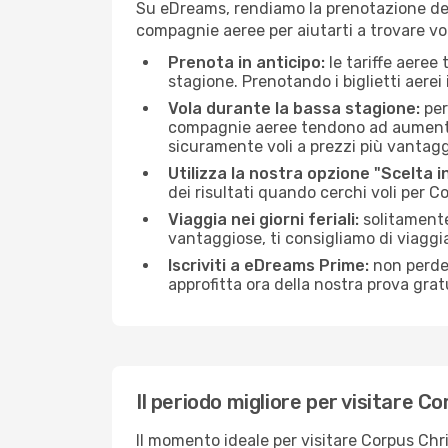
Su eDreams, rendiamo la prenotazione dei
compagnie aeree per aiutarti a trovare voli
Prenota in anticipo:
le tariffe aeree
stagione. Prenotando i biglietti aerei 
Vola durante la bassa stagione:
per
compagnie aeree tendono ad aumentare 
sicuramente voli a prezzi più vantagg
Utilizza la nostra opzione "Scelta i
dei risultati quando cerchi voli per C
Viaggia nei giorni feriali:
solitamente,
vantaggiose, ti consigliamo di viaggi
Iscriviti a eDreams Prime:
non perder
approfitta ora della nostra prova gratu
Il periodo migliore per visitare Co
Il momento ideale per visitare Corpus Chr