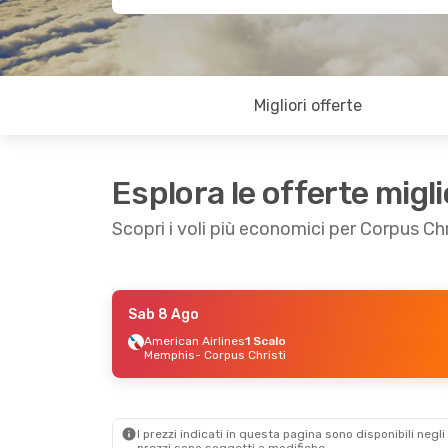
Migliori offerte
Esplora le offerte migli
Scopri i voli più economici per Corpus Chr
Sab 8 Ago
Gio 6 Ago
- Mer 12 Ago
Lun 17 Ago
- L
American Airlines
1 Scalo
Memphis
- Corpus Christi
Frontier Airlines
1 Scalo
American Airli
Ontario Ca
- Corpus Christi
Monterrey
- Cor
American Airlines
1 Scalo
American Airli
Corpus Christi
- Ontario Ca
Corpus Christi
I prezzi indicati in questa pagina sono disponibili negli 