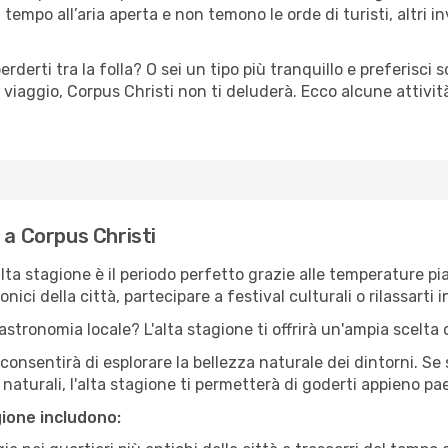
tempo all’aria aperta e non temono le orde di turisti, altri 
erderti tra la folla? O sei un tipo più tranquillo e preferisci
viaggio, Corpus Christi non ti deluderà. Ecco alcune attivit
 a Corpus Christi
'alta stagione è il periodo perfetto grazie alle temperature p
ici della città, partecipare a festival culturali o rilassarti i
stronomia locale? L'alta stagione ti offrirà un'ampia scelta di
i consentirà di esplorare la bellezza naturale dei dintorni. Se
e naturali, l'alta stagione ti permetterà di goderti appieno p
gione includono: