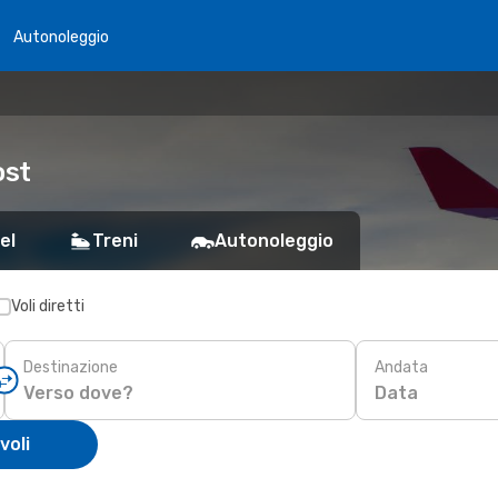
Autonoleggio
ost
el
Treni
Autonoleggio
Voli diretti
Destinazione
Andata
Data
voli