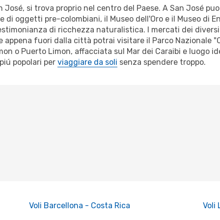
an José, si trova proprio nel centro del Paese. A San José puoi 
di oggetti pre-colombiani, il Museo dell'Oro e il Museo di En
estimonianza di ricchezza naturalistica. I mercati dei diversi
ppena fuori dalla città potrai visitare il Parco Nazionale "Chi
on o Puerto Limon, affacciata sul Mar dei Caraibi e luogo id
piú popolari per
viaggiare da soli
senza spendere troppo.
Voli Barcellona - Costa Rica
Voli