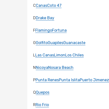
C
Canas
Coto 47
D
Drake Bay
F
Flamingo
Fortuna
G
Golfito
Guapiles
Guanacaste
L
Las Canas
Limon
Los Chiles
N
Nicoya
Nosara Beach
P
Punta Renes
Punta Islita
Puerto Jimenez
Q
Quepos
R
Rio Frio