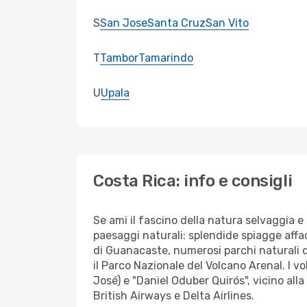
S
San Jose
Santa Cruz
San Vito
T
Tambor
Tamarindo
U
Upala
Costa Rica: info e consigli
Se ami il fascino della natura selvaggia e
paesaggi naturali: splendide spiagge affacc
di Guanacaste, numerosi parchi naturali da
il Parco Nazionale del Volcano Arenal. I vo
José) e "Daniel Oduber Quirós", vicino all
British Airways e Delta Airlines.