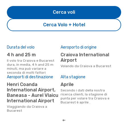
Cerca voli
Cerca Volo + Hotel
Durata del volo
Aeroporto di origine
Pre
4 h and 25 m
Craiova International
18
Airport
Il volo tra Craiova e Bucarest
Il prezzo medio di un volo
dura, in media, 4 h and 25 m
Cra
Volando da Craiova a Bucarest
minuti, ma può variare a
è so
seconda di molti fattori
prez
Aeroporti di destinazione
Alta stagione
Henri Coanda
aprile
International Airport,
Secondo i dati della nostra
ricerca clienti, la stagione di
Baneasa - Aurel Vlaicu
punta per volare tra Craiova e
International Airport
Bucarest è aprile .
Viaggiando da Craiova a
Bucarest