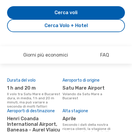
Cerca voli
Cerca Volo + Hotel
Giorni più economici
FAQ
Durata del volo
Aeroporto di origine
Com
ope
1 h and 20 m
Satu Mare Airport
T
Il volo tra Satu Mare e Bucarest
Volando da Satu Mare a
dura, in media, 1 h and 20 m
Bucarest
Le compagnie aeree che volano
minuti, ma può variare a
tra 
seconda di molti fattori
Aeroporti di destinazione
Alta stagione
Il 
pre
Henri Coanda
aprile
International Airport,
Secondo i dati della nostra
a
ricerca clienti, la stagione di
Baneasa - Aurel Vlaicu
Secondo i nostri dati reali marzo