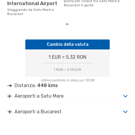
punta per volare tra Satu Mare e
International Airport
è il
Bucarest è aprile .
pren
Viaggiando da Satu Mare a
par
Bucarest
Cambio della valuta
1 EUR = 5.32 RON
1 RON = 0.19 EUR
Ultimo controllo in data Lun 10/08
Distanza:
448 kms
Aeroporti a Satu Mare
Aeroporti a Bucarest