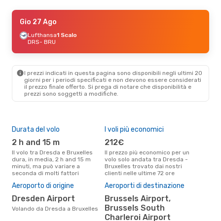
Ven 2 Ott
Gio 27 Ago
- Dom 4 Ott
Lufthansa
Lufthansa
1 Scalo
1 Scalo
DRS
DRS
- BRU
- BRU
Lufthansa
1 Scalo
BRU
- DRS
I prezzi indicati in questa pagina sono disponibili negli ultimi 20
giorni per i periodi specificati e non devono essere considerati
il ​​prezzo finale offerto. Si prega di notare che disponibilità e
prezzi sono soggetti a modifiche.
Durata del volo
I voli più economici
Alt
2 h and 15 m
212€
ap
Il volo tra Dresda e Bruxelles
Il prezzo più economico per un
Secondo i dati della nostra
dura, in media, 2 h and 15 m
volo solo andata tra Dresda -
rice
minuti, ma può variare a
Bruxelles trovato dai nostri
punt
seconda di molti fattori
clienti nelle ultime 72 ore
Brux
Il 
Aeroporto di origine
Aeroporti di destinazione
pre
Dresden Airport
Brussels Airport,
g
Brussels South
Volando da Dresda a Bruxelles
Secondo i nostri dati reali
Charleroi Airport
dic