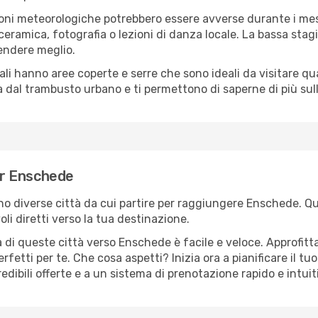
oni meteorologiche potrebbero essere avverse durante i mes
ramica, fotografia o lezioni di danza locale. La bassa stagi
rendere meglio.
cali hanno aree coperte e serre che sono ideali da visitare 
dal trambusto urbano e ti permettono di saperne di più sulla
per Enschede
sono diverse città da cui partire per raggiungere Enschede. Qu
i diretti verso la tua destinazione.
 di queste città verso Enschede è facile e veloce. Approfitt
a perfetti per te. Che cosa aspetti? Inizia ora a pianificare il 
edibili offerte e a un sistema di prenotazione rapido e intuit