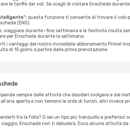
le tariffe dei voli. Se scegli di visitare Enschede durante
ntelligente":
questa funzione ti consente di trovare il volo
Enschede (ENS).
 viaggiare durante i fine settimana e le festività risulta se
iare per Enschede durante la settimana.
ti i vantaggi del nostro incredibile abbonamento Prime! Inizi
ita di 15 giorni a partire dalla prima prenotazione.
nschede
ipende sempre dalle attività che desideri svolgere e dal me
ll’aria aperta e non temono le orde di turisti, altri invece p
erderti tra la folla? O sei un tipo più tranquillo e preferisci
 viaggio, Enschede non ti deluderà. Ecco alcune attività da