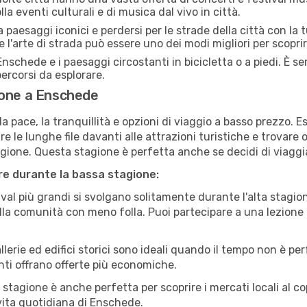
a eventi culturali e di musica dal vivo in città.
paesaggi iconici e perdersi per le strade della città con la
e l'arte di strada può essere uno dei modi migliori per scopri
nschede e i paesaggi circostanti in bicicletta o a piedi. È 
 percorsi da esplorare.
ione a Enschede
a pace, la tranquillità e opzioni di viaggio a basso prezzo. 
 le lunghe file davanti alle attrazioni turistiche e trovare o
agione. Questa stagione è perfetta anche se decidi di viaggi
are durante la bassa stagione:
val più grandi si svolgano solitamente durante l'alta stagio
sulla comunità con meno folla. Puoi partecipare a una lezione 
lerie ed edifici storici sono ideali quando il tempo non è p
ti offrano offerte più economiche.
 stagione è anche perfetta per scoprire i mercati locali al c
a vita quotidiana di Enschede.