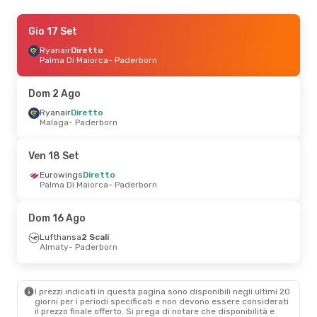
Lun 10 Ago
Gio 17 Set
- Gio 13 Ago
Vueling
Ryanair
2 Scali
Diretto
Milano
Palma Di Maiorca
- Paderborn
- Paderborn
Eurowings
1 Scalo
Paderborn
- Milano
Dom 2 Ago
Sab 15 Ago
Ryanair
Diretto
- Lun 24 Ago
Malaga
- Paderborn
Wizz Air Malta
1 Scalo
Napoli
- Paderborn
Eurowings
2 Scali
Ven 18 Set
Paderborn
- Napoli
Eurowings
Diretto
Palma Di Maiorca
- Paderborn
Dom 16 Ago
Lufthansa
2 Scali
Almaty
- Paderborn
I prezzi indicati in questa pagina sono disponibili negli ultimi 20
giorni per i periodi specificati e non devono essere considerati
il ​​prezzo finale offerto. Si prega di notare che disponibilità e