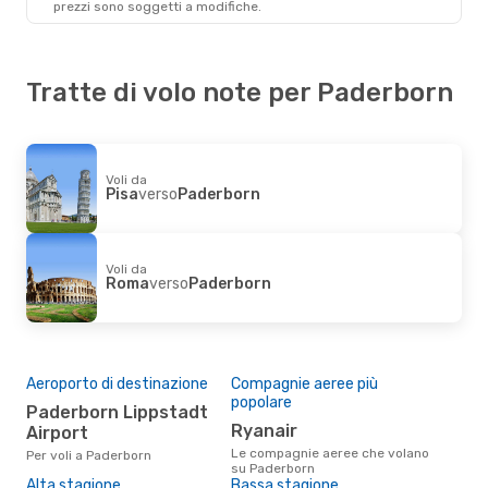
prezzi sono soggetti a modifiche.
Tratte di volo note per Paderborn
Voli da
Pisa
verso
Paderborn
Voli da
Roma
verso
Paderborn
Aeroporto di destinazione
Compagnie aeree più
popolare
Paderborn Lippstadt
Ryanair
Airport
Le compagnie aeree che volano
Per voli a Paderborn
su Paderborn
Alta stagione
Bassa stagione