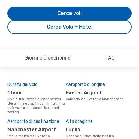
Cerca voli
Cerca Volo + Hotel
Giorni più economici
FAQ
Durata del volo
Aeroporto di origine
Com
ope
1 hour
Exeter Airport
L
Il volo tra Exeter e Manchester
Volando da Exeter a Manchester
dura, in media, 1 hour minuti, ma
Le compagnie aeree che volano
può variare a seconda di molti
tra 
fattori
Il 
Aeroporto di destinazione
Alta stagione
pre
Manchester Airport
luglio
g
Per la tratta da Exeter a
Secondo i dati della nostra
Secondo i nostri dati reali