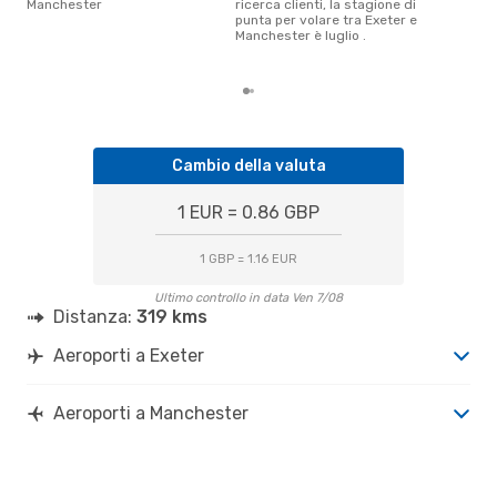
Manchester
ricerca clienti, la stagione di
agos
punta per volare tra Exeter e
gett
Manchester è luglio .
per
Exe
Cambio della valuta
1 EUR = 0.86 GBP
1 GBP = 1.16 EUR
Ultimo controllo in data Ven 7/08
Distanza:
319 kms
Aeroporti a Exeter
Aeroporti a Manchester