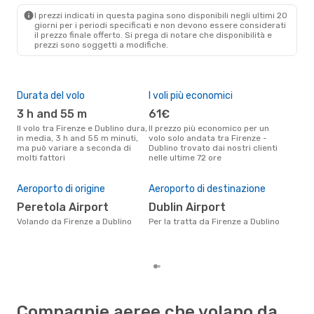
FLR
- DUB
I prezzi indicati in questa pagina sono disponibili negli ultimi 20
Klm Royal Dutch Airlines
giorni per i periodi specificati e non devono essere considerati
1 Scalo
il ​​prezzo finale offerto. Si prega di notare che disponibilità e
DUB
- FLR
prezzi sono soggetti a modifiche.
Durata del volo
I voli più economici
Alt
3 h and 55 m
61€
ap
Il volo tra Firenze e Dublino dura,
Il prezzo più economico per un
Secondo i dati della nostra
in media, 3 h and 55 m minuti,
volo solo andata tra Firenze -
rice
ma può variare a seconda di
Dublino trovato dai nostri clienti
punt
molti fattori
nelle ultime 72 ore
Dubl
Il 
pre
Aeroporto di origine
Aeroporto di destinazione
m
Peretola Airport
Dublin Airport
Secondo i nostri dati reali
Volando da Firenze a Dublino
Per la tratta da Firenze a Dublino
nov
gett
per 
Compagnie aeree che volano da