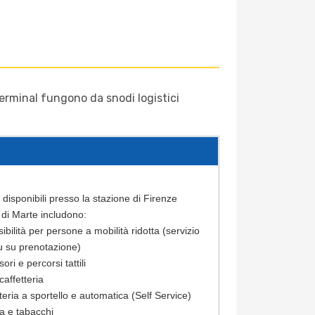
terminal fungono da snodi logistici
i disponibili presso la stazione di Firenze
i Marte includono:
ibilità per persone a mobilità ridotta (servizio
u su prenotazione)
ori e percorsi tattili
caffetteria
tteria a sportello e automatica (Self Service)
la e tabacchi