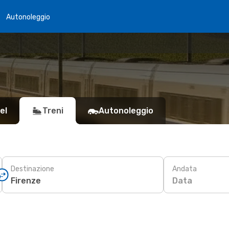
Autonoleggio
el
Treni
Autonoleggio
Destinazione
Andata
Data