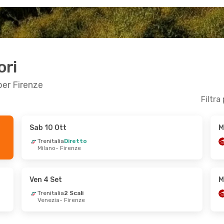
ori
 per Firenze
Filtra
Sab 10 Ott
M
 Set
Mar 13 Ott
- Sab 17 Ott
Trenitalia
Diretto
Milano
- Firenze
Trenitalia
1 Scalo
Padova
- Firenze
Trenitalia
1 Scalo
Firenze
- Padova
Ven 4 Set
M
Trenitalia
2 Scali
Venezia
- Firenze
Set
Ven 18 Set
- Sab 19 Set
Trenitalia
Diretto
Roma
- Firenze