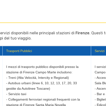
vizi disponibili nelle principali stazioni di
Firenze
. Questi 
pi del tuo viaggio.
Trasporti Pubblici
Servizi
I mezzi di trasporto pubblico disponibili presso la
I serviz
stazione di Firenze Campo Marte includono:
Campo d
- Treni (Alta Velocità, Intercity e Regionali)
- Access
- Autobus urbani (linee 6, 10, 12, 13, 17, 20, 33
Sala Bl
gestite da Autolinee Toscane)
- Ascens
- Servizio taxi
- Bar e 
- Collegamenti ferroviari regionali frequenti con la
- Biglie
- Edico