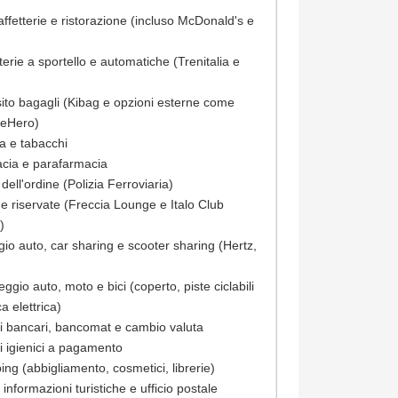
caffetterie e ristorazione (incluso McDonald's e
tterie a sportello e automatiche (Trenitalia e
ito bagagli (Kibag e opzioni esterne come
eHero)
la e tabacchi
cia e parafarmacia
dell'ordine (Polizia Ferroviaria)
e riservate (Freccia Lounge e Italo Club
)
gio auto, car sharing e scooter sharing (Hertz,
ggio auto, moto e bici (coperto, piste ciclabili
ca elettrica)
zi bancari, bancomat e cambio valuta
zi igienici a pagamento
ing (abbigliamento, cosmetici, librerie)
o informazioni turistiche e ufficio postale