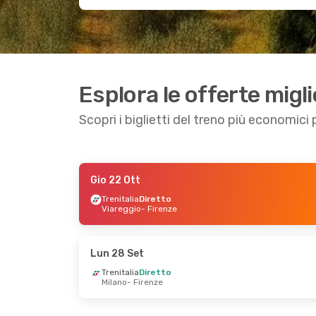
Esplora le offerte migli
Scopri i biglietti del treno più economici
Gio 22 Ott
Sab 3 Ott
- Sab 3 Ott
Lun 7 Set
- Lun 7
Trenitalia
Diretto
Viareggio
- Firenze
Italo
Diretto
Trenitalia
1 Scalo
Bologna
- Firenze
Bologna
- Firenze
Italo
Diretto
Trenitalia
1 Scalo
Firenze
- Bologna
Firenze
- Bologna
Lun 28 Set
Trenitalia
Diretto
Milano
- Firenze
Mar 3 Nov
- Gio 5 Nov
Mar 1 Set
- Gio 3 
Trenitalia
Diretto
Italo
Diretto
Milano
- Firenze
Padova
- Firenze