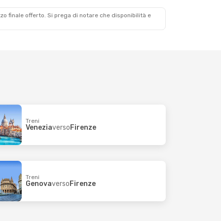
zzo finale offerto. Si prega di notare che disponibilità e
Treni
Venezia
verso
Firenze
Treni
Genova
verso
Firenze