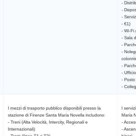
- Distr
- Depos
- Servi
- €1)
- Wi-Fi 
- Sala 
- Parch
- Noleg
colonnin
- Parch
- Uffici
- Posto 
I mezzi di trasporto pubblico disponibili presso la
I serviz
stazione di Firenze Santa Maria Novella includono:
Maria N
- Treni (Alta Velocità, Intercity, Regionali e
- Access
Internazionali)
- Ascen