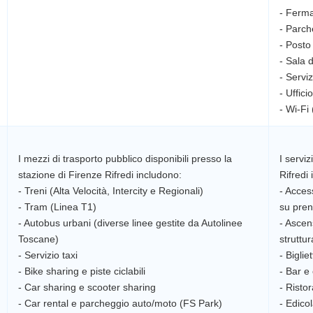
- Ferma
- Parche
- Posto 
- Sala 
- Servi
- Uffici
I mezzi di trasporto pubblico disponibili presso la
I serviz
stazione di Firenze Rifredi includono:
Rifredi
- Treni (Alta Velocità, Intercity e Regionali)
- Access
- Tram (Linea T1)
su pren
- Autobus urbani (diverse linee gestite da Autolinee
- Ascen
Toscane)
struttu
- Servizio taxi
- Biglie
- Bike sharing e piste ciclabili
- Bar e 
- Car sharing e scooter sharing
- Risto
- Edico