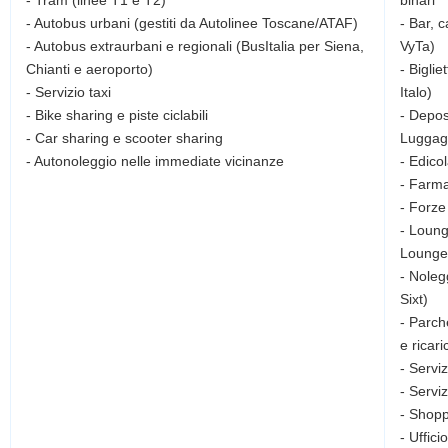
- Tram (linee T1 e T2)
binari
- Autobus urbani (gestiti da Autolinee Toscane/ATAF)
- Bar, 
- Autobus extraurbani e regionali (BusItalia per Siena,
VyTa)
Chianti e aeroporto)
- Biglie
- Servizio taxi
Italo)
- Bike sharing e piste ciclabili
- Depos
- Car sharing e scooter sharing
Luggag
- Edico
- Farma
- Forze 
- Loung
Lounge
- Noleg
Sixt)
- Parche
e ricari
- Servi
- Servi
- Shopp
- Uffici