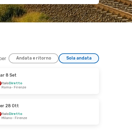
 per
Andata e ritorno
Sola andata
ar 8 Set
Italo
Diretto
Roma
- Firenze
er 28 Ott
Italo
Diretto
Milano
- Firenze