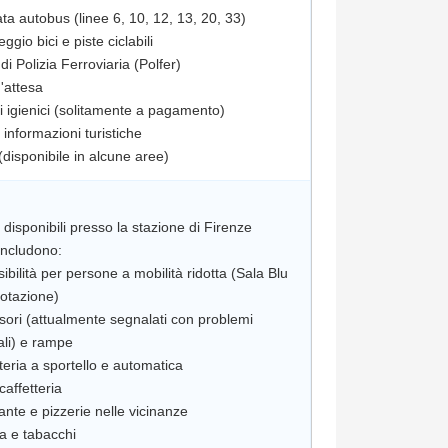
ta autobus (linee 6, 10, 12, 13, 20, 33)
ggio bici e piste ciclabili
di Polizia Ferroviaria (Polfer)
d'attesa
zi igienici (solitamente a pagamento)
o informazioni turistiche
i disponibili presso la stazione di Firenze
 includono:
ibilità per persone a mobilità ridotta (Sala Blu
otazione)
sori (attualmente segnalati con problemi
rali) e rampe
tteria a sportello e automatica
caffetteria
rante e pizzerie nelle vicinanze
la e tabacchi