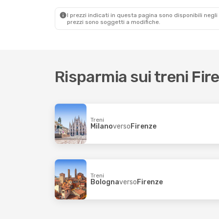
Trenitalia
1 Scalo
Trenitalia
1 Scalo
Firenze
- Milano
Firenze
- Padova
I prezzi indicati in questa pagina sono disponibili negli 
prezzi sono soggetti a modifiche.
Risparmia sui treni Fir
Treni
Milano
verso
Firenze
Treni
Bologna
verso
Firenze