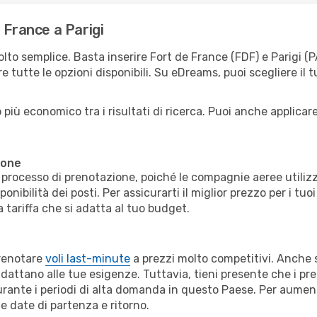
 France a Parigi
olto semplice. Basta inserire Fort de France (FDF) e Parigi (P
e tutte le opzioni disponibili. Su eDreams, puoi scegliere il t
più economico tra i risultati di ricerca. Puoi anche applicare f
ione
il processo di prenotazione, poiché le compagnie aeree utiliz
ibilità dei posti. Per assicurarti il miglior prezzo per i tuoi 
 tariffa che si adatta al tuo budget.
prenotare
voli last-minute
a prezzi molto competitivi. Anche s
dattano alle tue esigenze. Tuttavia, tieni presente che i pre
ante i periodi di alta domanda in questo Paese. Per aumenta
le date di partenza e ritorno.