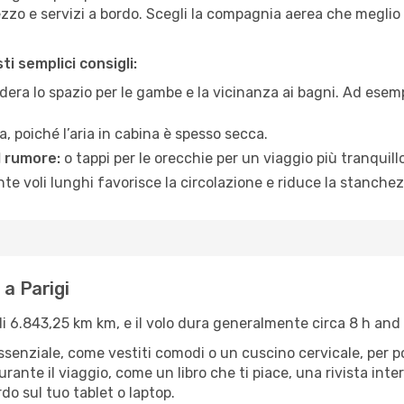
zo e servizi a bordo. Scegli la compagnia aerea che meglio si
i semplici consigli:
era lo spazio per le gambe e la vicinanza ai bagni. Ad esem
, poiché l’aria in cabina è spesso secca.
l rumore:
o tappi per le orecchie per un viaggio più tranquillo
e voli lunghi favorisce la circolazione e riduce la stanchez
 a Parigi
di 6.843,25 km km, e il volo dura generalmente circa 8 h and 
’essenziale, come vestiti comodi o un cuscino cervicale, per 
urante il viaggio, come un libro che ti piace, una rivista in
rdo sul tuo tablet o laptop.