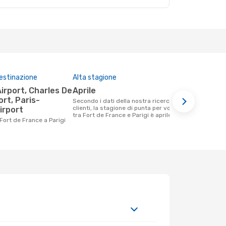
destinazione
Alta stagione
Compagnie 
questa tra
aprile
Air Caraibes, Air France,
ort, Paris-
Secondo i dati della nostra ricerca
Corsair
clienti, la stagione di punta per volare
irport
tra Fort de France e Parigi è aprile .
Le compagnie aeree che volano tra Fort
Fort de France a Parigi
de France e 