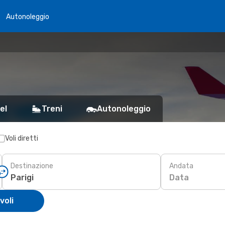
Autonoleggio
el
Treni
Autonoleggio
Voli diretti
Destinazione
Andata
Data
voli