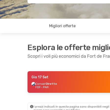
Migliori offerte
Esplora le offerte migli
Scopri i voli più economici da Fort de Fra
Gio 17 Set
Ven 11 Set
- Mer 16 Set
Corsair
Diretto
FDF
- PAR
Corsair
Diretto
FDF
- PAR
Corsair
Diretto
PAR
- FDF
I prezzi indicati in questa pagina sono disponibili negli 