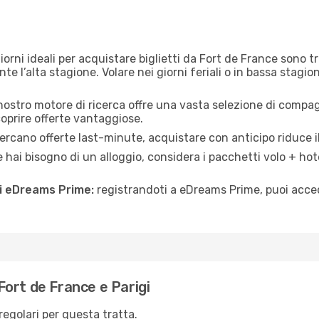
iorni ideali per acquistare biglietti da Fort de France sono tra
 l’alta stagione. Volare nei giorni feriali o in bassa stagio
 nostro motore di ricerca offre una vasta selezione di compagn
coprire offerte vantaggiose.
rcano offerte last-minute, acquistare con anticipo riduce il
 hai bisogno di un alloggio, considera i pacchetti volo + hot
di eDreams Prime:
registrandoti a eDreams Prime, puoi acced
ort de France e Parigi
 regolari per questa tratta.