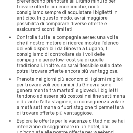
preferiscano prenotare all’ultimo minuto per
trovare offerte più economiche, noi ti
consigliamo sempre di acquistare i biglietti in
anticipo. In questo modo, avrai maggiore
possibilità di comparare diverse offerte e
assicurarti sconti limitati.
Controlla tutte le compagnie aeree: una volta
che il nostro motore di ricerca mostra l'elenco
dei voli disponibili da Ginevra a Lugano, ti
consigliamo di controllare sia i voli delle
compagnie aeree low-cost sia di quelle
tradizionali. Inoltre, se sarai flessibile sulle date
potrai trovare offerte ancora più vantaggiose.
Prenota nei giorni più economici: i giorni migliori
per trovare voli economici da Ginevra sono
generalmente tra martedì e giovedì. I biglietti
tendono ad essere più costosi nei fine settimana
e durante l’alta stagione, di conseguenza volare
a metà settimana o fuori stagione ti permetterà
di trovare offerte più vantaggiose.
Esplora le offerte per le vacanze cittadine: se hai
intenzione di soggiornare in un hotel, dai
un'occhiata alle nostre offerte per weekend