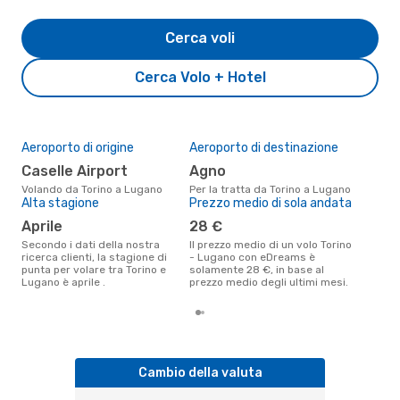
Cerca voli
Cerca Volo + Hotel
Aeroporto di origine
Aeroporto di destinazione
Il 
pre
Caselle Airport
Agno
f
Volando da Torino a Lugano
Per la tratta da Torino a Lugano
Alta stagione
Prezzo medio di sola andata
Secondo i nostri dati reali
febb
aprile
28 €
gett
per
Secondo i dati della nostra
Il prezzo medio di un volo Torino
ricerca clienti, la stagione di
- Lugano con eDreams è
punta per volare tra Torino e
solamente 28 €, in base al
Lugano è aprile .
prezzo medio degli ultimi mesi.
Cambio della valuta