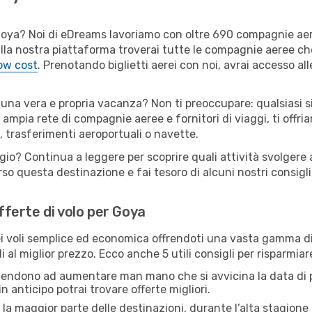
er Goya? Noi di eDreams lavoriamo con oltre 690 compagnie a
 Sulla nostra piattaforma troverai tutte le compagnie aeree c
low cost
. Prenotando biglietti aerei con noi, avrai accesso alle
 una vera e propria vacanza? Non ti preoccupare: qualsiasi s
 ampia rete di compagnie aeree e fornitori di viaggi, ti offri
, trasferimenti aeroportuali o navette.
gio? Continua a leggere per scoprire quali attività svolgere 
o questa destinazione e fai tesoro di alcuni nostri consigli 
offerte di volo per Goya
 voli semplice ed economica offrendoti una vasta gamma di 
 al miglior prezzo. Ecco anche 5 utili consigli per risparmia
 tendono ad aumentare man mano che si avvicina la data di p
in anticipo potrai trovare offerte migliori.
 la maggior parte delle destinazioni, durante l’alta stagione o 