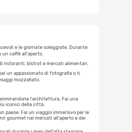
iacevoli e le giornate soleggiate. Durante
n un caffè all'aperto.
 ristoranti, bistrot e mercati alimentari.
 sei un appassionato di fotografia o ti
aesaggi mozzafiato.
 ammirandone l'architettura. Fai una
ù iconici della città.
 un paese. Fai un viaggio immersivo per le
nir gourmet nei mercati all'aperto e dei
cali durante i mesi dell'alta stagione.