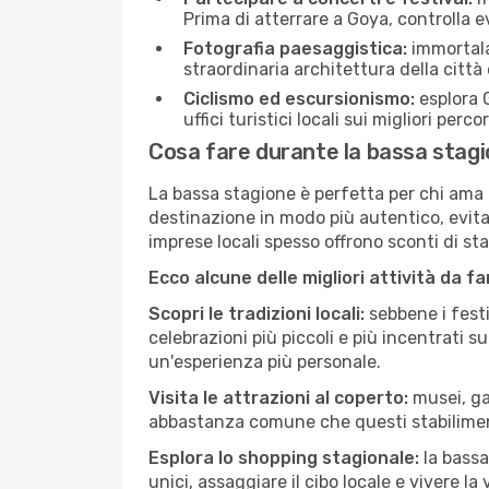
Prima di atterrare a Goya, controlla ev
Fotografia paesaggistica:
immortala 
straordinaria architettura della città 
Ciclismo ed escursionismo:
esplora G
uffici turistici locali sui migliori perco
Cosa fare durante la bassa stag
La bassa stagione è perfetta per chi ama l
destinazione in modo più autentico, evitare
imprese locali spesso offrono sconti di st
Ecco alcune delle migliori attività da f
Scopri le tradizioni locali:
sebbene i festi
celebrazioni più piccoli e più incentrati 
un'esperienza più personale.
Visita le attrazioni al coperto:
musei, gal
abbastanza comune che questi stabilimen
Esplora lo shopping stagionale:
la bassa
unici, assaggiare il cibo locale e vivere la