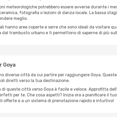
oni meteorologiche potrebbero essere avverse durante i mes
ramica, fotografia o lezioni di danza locale. La bassa stagi
rendere meglio.
cali hanno aree coperte e serre che sono ideali da visitare 
dal trambusto urbano e ti permettono di saperne di più sulla
er Goya
ono diverse città da cui partire per raggiungere Goya. Queste 
i diretti verso la tua destinazione.
di queste città verso Goya è facile e veloce. Approfitta del
a perfetti per te. Che cosa aspetti? Inizia ora a pianificare il 
li offerte e a un sistema di prenotazione rapido e intuitivo!