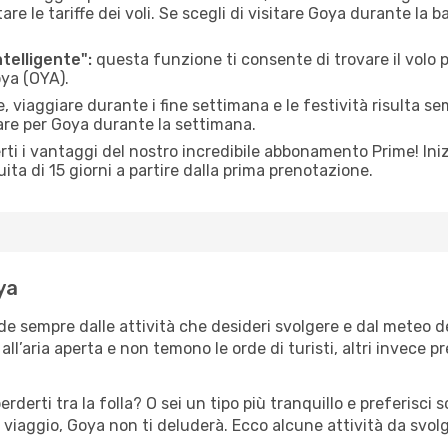
le tariffe dei voli. Se scegli di visitare Goya durante la b
ntelligente":
questa funzione ti consente di trovare il volo
oya (OYA).
 viaggiare durante i fine settimana e le festività risulta se
are per Goya durante la settimana.
ti i vantaggi del nostro incredibile abbonamento Prime! Inizi
ita di 15 giorni a partire dalla prima prenotazione.
ya
de sempre dalle attività che desideri svolgere e dal meteo 
ll’aria aperta e non temono le orde di turisti, altri invece p
erderti tra la folla? O sei un tipo più tranquillo e preferisci
 viaggio, Goya non ti deluderà. Ecco alcune attività da svol