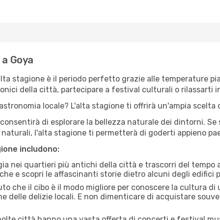
e a Goya
'alta stagione è il periodo perfetto grazie alle temperature p
ici della città, partecipare a festival culturali o rilassarti i
stronomia locale? L'alta stagione ti offrirà un'ampia scelta di
i consentirà di esplorare la bellezza naturale dei dintorni. Se
e naturali, l'alta stagione ti permetterà di goderti appieno p
gione includono:
a nei quartieri più antichi della città e trascorri del tempo
he e scopri le affascinanti storie dietro alcuni degli edifici pi
uto che il cibo è il modo migliore per conoscere la cultura di
e delle delizie locali. E non dimenticare di acquistare souve
lte città hanno una vasta offerta di concerti e festival musi