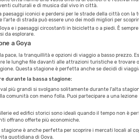
enti culturali e di musica dal vivo in città.
paesaggi iconici e perdersi per le strade della città con la
e l'arte di strada può essere uno dei modi migliori per scopri
oya e i paesaggi circostanti in bicicletta o a piedi. È sempr
rsi da esplorare.
ione a Goya
a pace, la tranquillità e opzioni di viaggio a basso prezzo. 
 le lunghe file davanti alle attrazioni turistiche e trovare o
agione. Questa stagione è perfetta anche se decidi di viaggi
are durante la bassa stagione:
val più grandi si svolgano solitamente durante l'alta stagio
sulla comunità con meno folla. Puoi partecipare a una lezione 
lerie ed edifici storici sono ideali quando il tempo non è p
ti offrano offerte più economiche.
 stagione è anche perfetta per scoprire i mercati locali al c
 vita quotidiana di Goya.