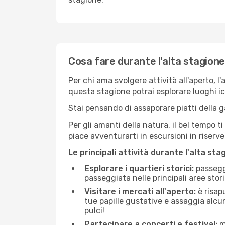
Cosa fare durante l'alta stagion
Per chi ama svolgere attività all'aperto, l
questa stagione potrai esplorare luoghi icon
Stai pensando di assaporare piatti della ga
Per gli amanti della natura, il bel tempo t
piace avventurarti in escursioni in riserv
Le principali attività durante l'alta sta
Esplorare i quartieri storici:
passeggi
passeggiata nelle principali aree storic
Visitare i mercati all'aperto:
è risap
tue papille gustative e assaggia alcun
pulci!
Partecipare a concerti e festival:
mo