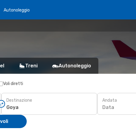
Autonoleggio
el
Treni
Autonoleggio
Voli diretti
Destinazione
Andata
Data
voli