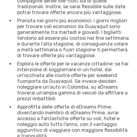
compagnie aeree low-cost sia di quelle
tradizionali. Inoltre, se sarai flessibile sulle date
potrai trovare offerte ancora più vantaggiose.
Prenota nei giorni più economici: i giorni migliori
per trovare voli economici da Guayaquil sono
generalmente tra martedì e giovedì. I biglietti
tendono ad essere più costosi nei fine settimana
e durante l’alta stagione, di conseguenza volare
a metà settimana o fuori stagione ti permetterà
di trovare offerte più vantaggiose.
Esplora le offerte per le vacanze cittadine: se hai
intenzione di soggiornare in un hotel, dai
un'occhiata alle nostre offerte per weekend
fuoriporta da Guayaquil. Se invece desideri
noleggiare un'auto in Colombia, su eDreams
troverai un’ampia gamma di veicoli da affittare a
prezzi imbattibili.
Approfitta delle offerte di eDreams Prime:
diventando membro di eDreams Prime, avrai
accesso a fantastiche offerte su voli, hotel e
noleggio auto tutto l'anno, con il vantaggio
aggiuntivo di viaggiare con maggiore flessibilità
e tranquillità.