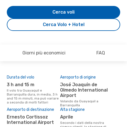
Cerca voli
Cerca Volo + Hotel
Giorni più economici
FAQ
Durata del volo
Aeroporto di origine
Pre
3 h and 15 m
José Joaquín de
2
Olmedo International
Il volo tra Guayaquil e
Il prezzo medio di un volo
Barranquilla dura, in media, 3 h
Guay
Airport
and 15 m minuti, ma può variare
eDr
Volando da Guayaquil a
a seconda di molti fattori
base
Barranquilla
mes
Aeroporto di destinazione
Alta stagione
Ernesto Cortissoz
aprile
International Airport
Secondo i dati della nostra
ricerca clienti, la stagione di