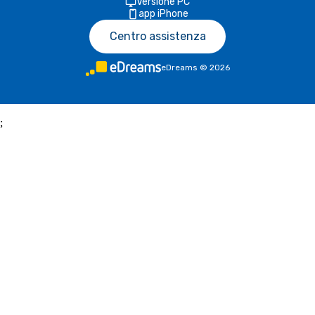
Versione PC
app iPhone
Centro assistenza
eDreams
©
2026
;