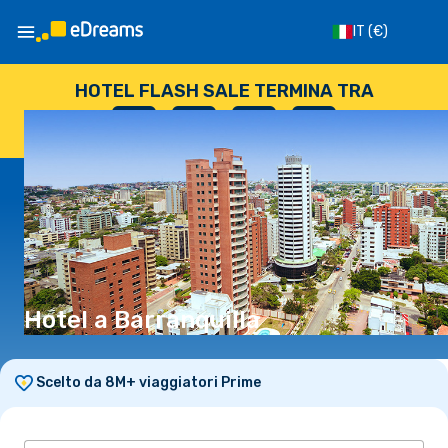
IT
(€)
HOTEL FLASH SALE TERMINA TRA
--
:
--
:
--
:
--
GIORNI
ORE
MINUTI
SECONDI
Hotel a Barranquilla
Scelto da 8M+ viaggiatori Prime