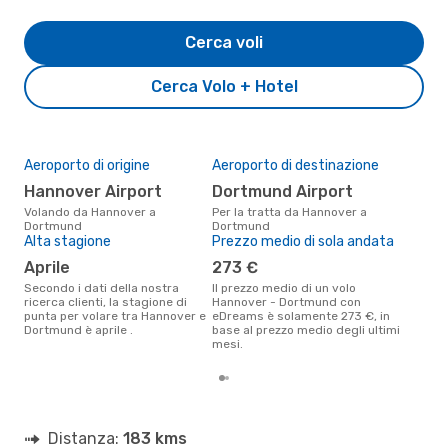
Cerca voli
Cerca Volo + Hotel
Aeroporto di origine
Aeroporto di destinazione
Il 
pre
Hannover Airport
Dortmund Airport
a
Volando da Hannover a
Per la tratta da Hannover a
Dortmund
Dortmund
Secondo i nostri dati reali
Alta stagione
Prezzo medio di sola andata
agos
gett
aprile
273 €
per
Han
Secondo i dati della nostra
Il prezzo medio di un volo
ricerca clienti, la stagione di
Hannover - Dortmund con
punta per volare tra Hannover e
eDreams è solamente 273 €, in
Dortmund è aprile .
base al prezzo medio degli ultimi
mesi.
Distanza:
183 kms