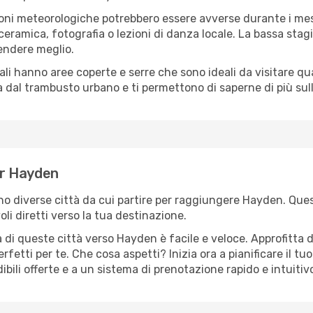
oni meteorologiche potrebbero essere avverse durante i mes
ramica, fotografia o lezioni di danza locale. La bassa stagi
rendere meglio.
cali hanno aree coperte e serre che sono ideali da visitare 
dal trambusto urbano e ti permettono di saperne di più sulla
per Hayden
ono diverse città da cui partire per raggiungere Hayden. Ques
i diretti verso la tua destinazione.
 di queste città verso Hayden è facile e veloce. Approfitta 
a perfetti per te. Che cosa aspetti? Inizia ora a pianificare il 
bili offerte e a un sistema di prenotazione rapido e intuitiv