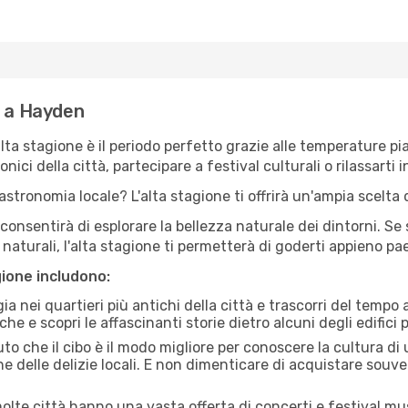
e a Hayden
'alta stagione è il periodo perfetto grazie alle temperature p
ici della città, partecipare a festival culturali o rilassarti i
stronomia locale? L'alta stagione ti offrirà un'ampia scelta di
i consentirà di esplorare la bellezza naturale dei dintorni. Se
e naturali, l'alta stagione ti permetterà di goderti appieno p
gione includono:
a nei quartieri più antichi della città e trascorri del tempo
he e scopri le affascinanti storie dietro alcuni degli edifici pi
uto che il cibo è il modo migliore per conoscere la cultura di
e delle delizie locali. E non dimenticare di acquistare souve
lte città hanno una vasta offerta di concerti e festival musi