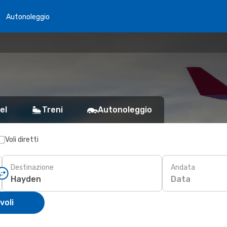
Autonoleggio
el
Treni
Autonoleggio
Voli diretti
Destinazione
Andata
Data
voli