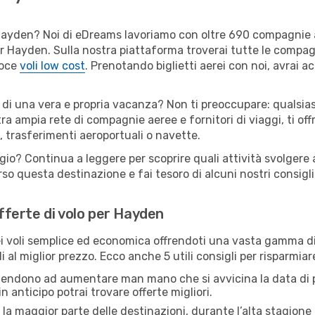
er Hayden? Noi di eDreams lavoriamo con oltre 690 compagnie
 per Hayden. Sulla nostra piattaforma troverai tutte le compa
loce
voli low cost
. Prenotando biglietti aerei con noi, avrai ac
 di una vera e propria vacanza? Non ti preoccupare: qualsias
tra ampia rete di compagnie aeree e fornitori di viaggi, ti of
, trasferimenti aeroportuali o navette.
ggio? Continua a leggere per scoprire quali attività svolgere 
o questa destinazione e fai tesoro di alcuni nostri consigli 
offerte di volo per Hayden
 voli semplice ed economica offrendoti una vasta gamma di 
i al miglior prezzo. Ecco anche 5 utili consigli per risparmia
 tendono ad aumentare man mano che si avvicina la data di p
in anticipo potrai trovare offerte migliori.
 la maggior parte delle destinazioni, durante l’alta stagione o 