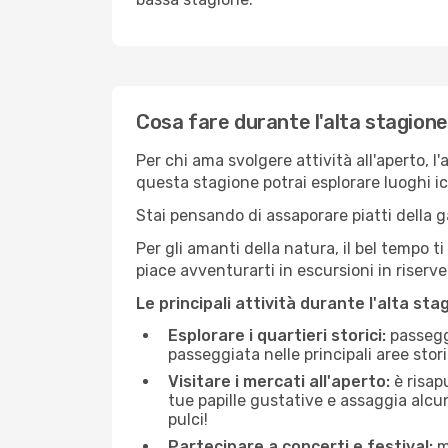
Cosa fare durante l'alta stagion
Per chi ama svolgere attività all'aperto, l
questa stagione potrai esplorare luoghi icon
Stai pensando di assaporare piatti della ga
Per gli amanti della natura, il bel tempo t
piace avventurarti in escursioni in riserv
Le principali attività durante l'alta sta
Esplorare i quartieri storici:
passeggi
passeggiata nelle principali aree storic
Visitare i mercati all'aperto:
è risap
tue papille gustative e assaggia alcun
pulci!
Partecipare a concerti e festival:
mo