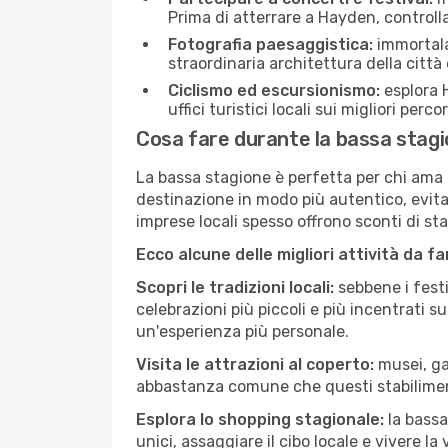
Prima di atterrare a Hayden, controlla 
Fotografia paesaggistica:
immortala 
straordinaria architettura della città 
Ciclismo ed escursionismo:
esplora H
uffici turistici locali sui migliori perco
Cosa fare durante la bassa stag
La bassa stagione è perfetta per chi ama l
destinazione in modo più autentico, evitare
imprese locali spesso offrono sconti di st
Ecco alcune delle migliori attività da f
Scopri le tradizioni locali:
sebbene i festi
celebrazioni più piccoli e più incentrati 
un'esperienza più personale.
Visita le attrazioni al coperto:
musei, gal
abbastanza comune che questi stabilimen
Esplora lo shopping stagionale:
la bassa
unici, assaggiare il cibo locale e vivere l