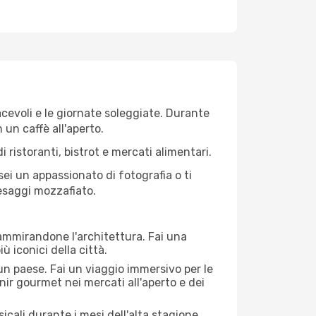
iacevoli e le giornate soleggiate. Durante
n un caffè all'aperto.
 ristoranti, bistrot e mercati alimentari.
 sei un appassionato di fotografia o ti
aesaggi mozzafiato.
 ammirandone l'architettura. Fai una
ù iconici della città.
 un paese. Fai un viaggio immersivo per le
nir gourmet nei mercati all'aperto e dei
cali durante i mesi dell'alta stagione.