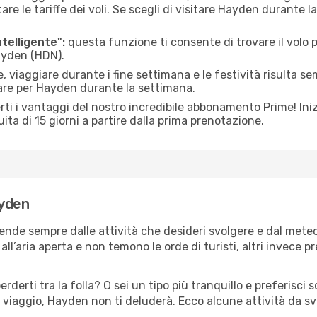
le tariffe dei voli. Se scegli di visitare Hayden durante l
ntelligente":
questa funzione ti consente di trovare il volo
Hayden (HDN).
 viaggiare durante i fine settimana e le festività risulta se
iare per Hayden durante la settimana.
ti i vantaggi del nostro incredibile abbonamento Prime! Inizi
ita di 15 giorni a partire dalla prima prenotazione.
ayden
ende sempre dalle attività che desideri svolgere e dal mete
ll’aria aperta e non temono le orde di turisti, altri invece p
erderti tra la folla? O sei un tipo più tranquillo e preferisci
 viaggio, Hayden non ti deluderà. Ecco alcune attività da s