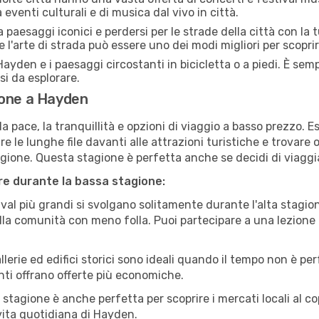
eventi culturali e di musica dal vivo in città.
paesaggi iconici e perdersi per le strade della città con la
e l'arte di strada può essere uno dei modi migliori per scopri
ayden e i paesaggi circostanti in bicicletta o a piedi. È se
rsi da esplorare.
ione a Hayden
a pace, la tranquillità e opzioni di viaggio a basso prezzo. 
 le lunghe file davanti alle attrazioni turistiche e trovare o
agione. Questa stagione è perfetta anche se decidi di viaggi
are durante la bassa stagione:
val più grandi si svolgano solitamente durante l'alta stagio
sulla comunità con meno folla. Puoi partecipare a una lezione 
lerie ed edifici storici sono ideali quando il tempo non è p
ti offrano offerte più economiche.
 stagione è anche perfetta per scoprire i mercati locali al c
a vita quotidiana di Hayden.