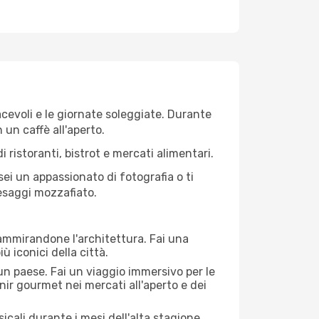
iacevoli e le giornate soleggiate. Durante
n un caffè all'aperto.
 ristoranti, bistrot e mercati alimentari.
 sei un appassionato di fotografia o ti
aesaggi mozzafiato.
 ammirandone l'architettura. Fai una
ù iconici della città.
 un paese. Fai un viaggio immersivo per le
nir gourmet nei mercati all'aperto e dei
cali durante i mesi dell'alta stagione.