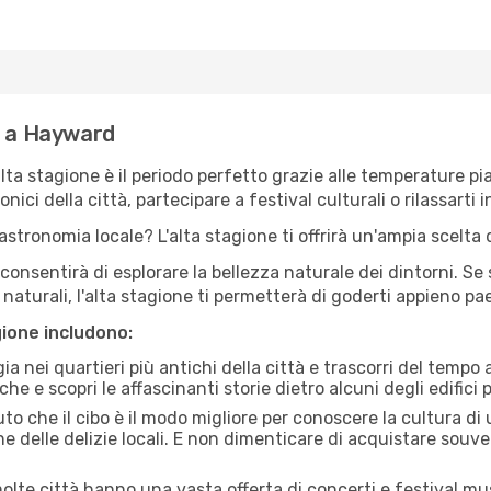
e a Hayward
'alta stagione è il periodo perfetto grazie alle temperature p
ici della città, partecipare a festival culturali o rilassarti i
stronomia locale? L'alta stagione ti offrirà un'ampia scelta di
i consentirà di esplorare la bellezza naturale dei dintorni. Se
e naturali, l'alta stagione ti permetterà di goderti appieno p
gione includono:
a nei quartieri più antichi della città e trascorri del tempo
he e scopri le affascinanti storie dietro alcuni degli edifici pi
uto che il cibo è il modo migliore per conoscere la cultura di
e delle delizie locali. E non dimenticare di acquistare souve
lte città hanno una vasta offerta di concerti e festival musi