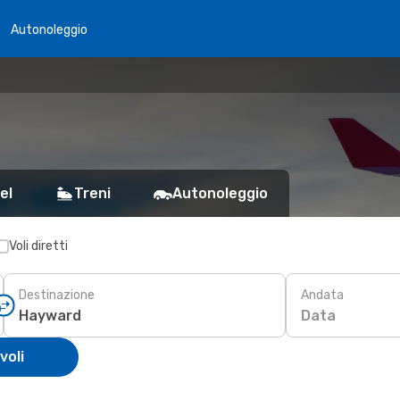
Autonoleggio
el
Treni
Autonoleggio
Voli diretti
Destinazione
Andata
Data
voli