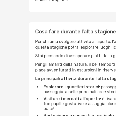
Cosa fare durante l'alta stagion
Per chi ama svolgere attività all'aperto, l
questa stagione potrai esplorare luoghi icon
Stai pensando di assaporare piatti della ga
Per gli amanti della natura, il bel tempo t
piace avventurarti in escursioni in riserv
Le principali attività durante l'alta sta
Esplorare i quartieri storici:
passeggi
passeggiata nelle principali aree storic
Visitare i mercati all'aperto:
è risap
tue papille gustative e assaggia alcun
pulci!
Partecipare a concerti e festival:
mo