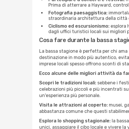
Prima di atterrare a Hayward, controlla
Fotografia paesaggistica:
immortala 
straordinaria architettura della città 
Ciclismo ed escursionismo:
esplora H
dagli uffici turistici locali sui migliori
Cosa fare durante la bassa stag
La bassa stagione è perfetta per chi ama l
destinazione in modo più autentico, evitare
imprese locali spesso offrono sconti di st
Ecco alcune delle migliori attività da f
Scopri le tradizioni locali:
sebbene i festi
celebrazioni più piccoli e più incentrati 
un'esperienza più personale.
Visita le attrazioni al coperto:
musei, gal
abbastanza comune che questi stabilimen
Esplora lo shopping stagionale:
la bassa
unici, assaggiare il cibo locale e vivere l