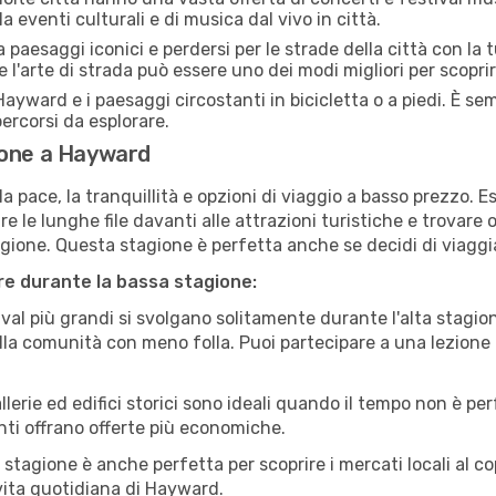
 eventi culturali e di musica dal vivo in città.
paesaggi iconici e perdersi per le strade della città con la
e l'arte di strada può essere uno dei modi migliori per scopri
ayward e i paesaggi circostanti in bicicletta o a piedi. È s
 percorsi da esplorare.
ione a Hayward
a pace, la tranquillità e opzioni di viaggio a basso prezzo. 
 le lunghe file davanti alle attrazioni turistiche e trovare o
agione. Questa stagione è perfetta anche se decidi di viaggi
are durante la bassa stagione:
val più grandi si svolgano solitamente durante l'alta stagio
sulla comunità con meno folla. Puoi partecipare a una lezione 
lerie ed edifici storici sono ideali quando il tempo non è p
ti offrano offerte più economiche.
 stagione è anche perfetta per scoprire i mercati locali al c
a vita quotidiana di Hayward.