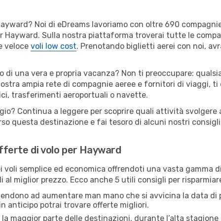
er Hayward? Noi di eDreams lavoriamo con oltre 690 compagni
 per Hayward. Sulla nostra piattaforma troverai tutte le com
 e veloce
voli low cost
. Prenotando biglietti aerei con noi, avr
o di una vera e propria vacanza? Non ti preoccupare: qualsia
nostra ampia rete di compagnie aeree e fornitori di viaggi, ti
ci, trasferimenti aeroportuali o navette.
ggio? Continua a leggere per scoprire quali attività svolgere 
o questa destinazione e fai tesoro di alcuni nostri consigli 
offerte di volo per Hayward
 voli semplice ed economica offrendoti una vasta gamma di 
i al miglior prezzo. Ecco anche 5 utili consigli per risparmia
 tendono ad aumentare man mano che si avvicina la data di p
in anticipo potrai trovare offerte migliori.
 la maggior parte delle destinazioni, durante l’alta stagione o 