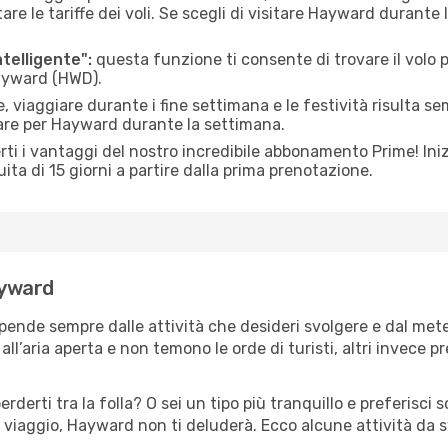
le tariffe dei voli. Se scegli di visitare Hayward durante 
ntelligente":
questa funzione ti consente di trovare il volo
Hayward (HWD).
 viaggiare durante i fine settimana e le festività risulta se
iare per Hayward durante la settimana.
ti i vantaggi del nostro incredibile abbonamento Prime! Inizi
ita di 15 giorni a partire dalla prima prenotazione.
ayward
pende sempre dalle attività che desideri svolgere e dal met
ll’aria aperta e non temono le orde di turisti, altri invece p
erderti tra la folla? O sei un tipo più tranquillo e preferisci
 viaggio, Hayward non ti deluderà. Ecco alcune attività da 