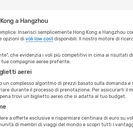
 Kong a Hangzhou
semplice. Inserisci semplicemente Hong Kong e Hangzhou com
le opzioni di
voli low cost
disponibili. Il nostro motore di ricer
e", che evidenzia i voli più competitivi in cima ai risultati di
le tue compagnie aeree preferite.
lietti aerei
ndo un complesso algoritmo di prezzi basato sulla domanda e su
are durante il processo di prenotazione. Per assicurarti il mi
ena trovi un biglietto aereo che si adatta al tuo budget.
ime
a offerte esclusive e risparmiare centinaia di euro su voli
omunità di membri di viaggi del mondo e scopri tutti i vantag