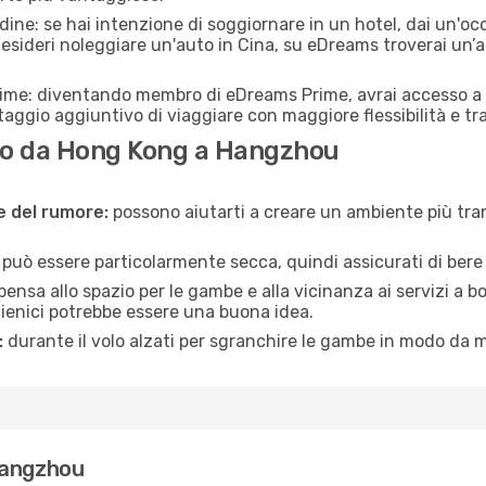
adine: se hai intenzione di soggiornare in un hotel, dai un'o
sideri noleggiare un'auto in Cina, su eDreams troverai un’a
rime: diventando membro di eDreams Prime, avrai accesso a f
taggio aggiuntivo di viaggiare con maggiore flessibilità e tra
no da Hong Kong a Hangzhou
ne del rumore:
possono aiutarti a creare un ambiente più tran
a può essere particolarmente secca, quindi assicurati di bere 
pensa allo spazio per le gambe e alla vicinanza ai servizi a 
igienici potrebbe essere una buona idea.
:
durante il volo alzati per sgranchire le gambe in modo da m
Hangzhou