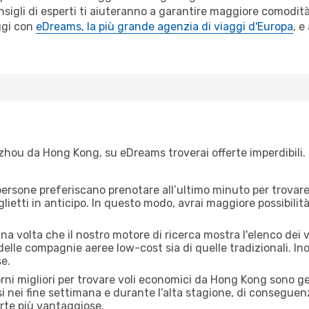
sigli di esperti ti aiuteranno a garantire maggiore comodità 
ggi con
eDreams, la più grande agenzia di viaggi d'Europa
, e
hou da Hong Kong, su eDreams troverai offerte imperdibili. E
ersone preferiscano prenotare all’ultimo minuto per trovare 
lietti in anticipo. In questo modo, avrai maggiore possibilit
na volta che il nostro motore di ricerca mostra l'elenco dei
 delle compagnie aeree low-cost sia di quelle tradizionali. Inol
e.
iorni migliori per trovare voli economici da Hong Kong sono g
si nei fine settimana e durante l’alta stagione, di consegue
erte più vantaggiose.