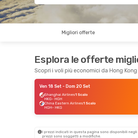
Migliori offerte
Esplora le offerte migli
Scopri i voli più economici da Hong Kon
Ven 18 Set
- Dom 20 Set
Shanghai Airlines
1 Scalo
HKG
- HGH
China Eastern Airlines
1 Scalo
HGH
- HKG
I prezzi indicati in questa pagina sono disponibili negli 
prezzi sono soggetti a modifiche.