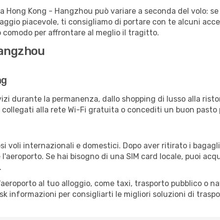
tta Hong Kong - Hangzhou può variare a seconda del volo: se 
iaggio piacevole, ti consigliamo di portare con te alcuni acc
o comodo per affrontare al meglio il tragitto.
Hangzhou
ng
izi durante la permanenza, dallo shopping di lusso alla risto
e collegati alla rete Wi-Fi gratuita o concediti un buon pasto 
voli internazionali e domestici. Dopo aver ritirato i bagagl
 l'aeroporto. Se hai bisogno di una SIM card locale, puoi acqu
.
all'aeroporto al tuo alloggio, come taxi, trasporto pubblico o n
sk informazioni per consigliarti le migliori soluzioni di traspo