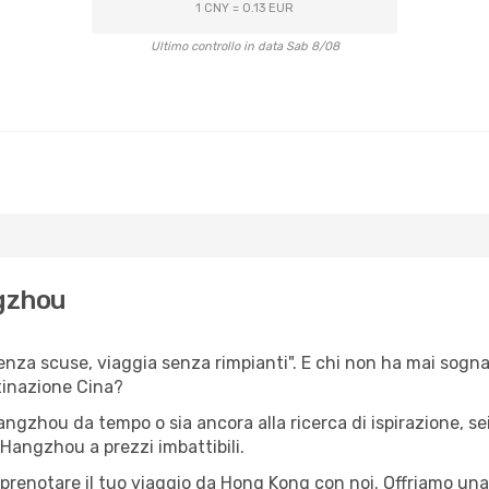
1 CNY = 0.13 EUR
Ultimo controllo in data Sab 8/08
gzhou
senza scuse, viaggia senza rimpianti". E chi non ha mai sogna
tinazione Cina?
Hangzhou da tempo o sia ancora alla ricerca di ispirazione, s
 Hangzhou a prezzi imbattibili.
r prenotare il tuo viaggio da Hong Kong con noi. Offriamo u