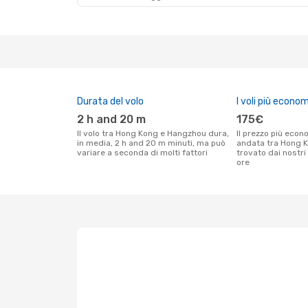
Durata del volo
I voli più econom
2 h and 20 m
175€
Il volo tra Hong Kong e Hangzhou dura,
Il prezzo più economico per un volo solo
in media, 2 h and 20 m minuti, ma può
andata tra Hong 
variare a seconda di molti fattori
trovato dai nostri 
ore