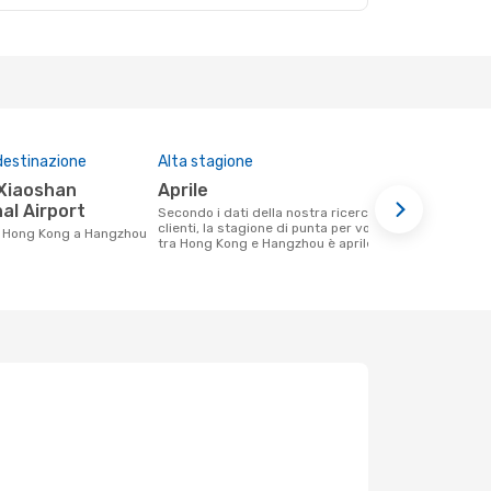
destinazione
Alta stagione
Compagnie 
questa tra
aprile
Xiamen A
al Airport
Secondo i dati della nostra ricerca
clienti, la stagione di punta per volare
Le compagnie aeree che volano tra
 da Hong Kong a Hangzhou
tra Hong Kong e Hangzhou è aprile .
Hong Kong 