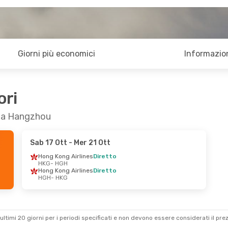
Giorni più economici
Informazion
ori
g a Hangzhou
Sab 17 Ott
- Mer 21 Ott
Hong Kong Airlines
Diretto
HKG
- HGH
Hong Kong Airlines
Diretto
HGH
- HKG
ultimi 20 giorni per i periodi specificati e non devono essere considerati il ​​pre