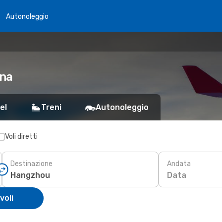
Autonoleggio
ina
el
Treni
Autonoleggio
Voli diretti
Destinazione
Andata
Data
voli