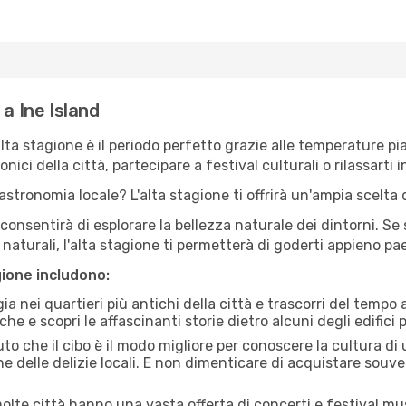
a Ine Island
'alta stagione è il periodo perfetto grazie alle temperature p
ici della città, partecipare a festival culturali o rilassarti i
stronomia locale? L'alta stagione ti offrirà un'ampia scelta di
i consentirà di esplorare la bellezza naturale dei dintorni. Se
e naturali, l'alta stagione ti permetterà di goderti appieno p
gione includono:
a nei quartieri più antichi della città e trascorri del tempo
he e scopri le affascinanti storie dietro alcuni degli edifici pi
uto che il cibo è il modo migliore per conoscere la cultura di
e delle delizie locali. E non dimenticare di acquistare souve
lte città hanno una vasta offerta di concerti e festival musi