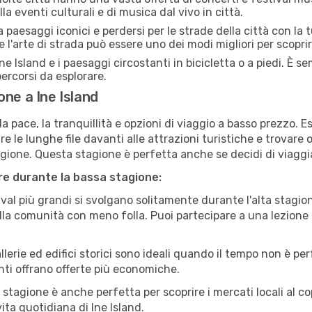
la eventi culturali e di musica dal vivo in città.
paesaggi iconici e perdersi per le strade della città con la
e l'arte di strada può essere uno dei modi migliori per scopri
ne Island e i paesaggi circostanti in bicicletta o a piedi. È
 percorsi da esplorare.
ne a Ine Island
a pace, la tranquillità e opzioni di viaggio a basso prezzo. 
 le lunghe file davanti alle attrazioni turistiche e trovare o
agione. Questa stagione è perfetta anche se decidi di viaggi
are durante la bassa stagione:
val più grandi si svolgano solitamente durante l'alta stagio
sulla comunità con meno folla. Puoi partecipare a una lezione 
lerie ed edifici storici sono ideali quando il tempo non è p
ti offrano offerte più economiche.
 stagione è anche perfetta per scoprire i mercati locali al c
vita quotidiana di Ine Island.