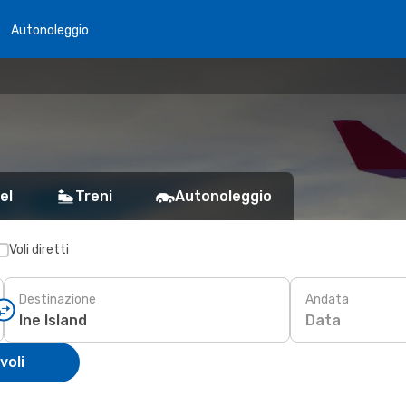
Autonoleggio
el
Treni
Autonoleggio
Voli diretti
Destinazione
Andata
Data
voli