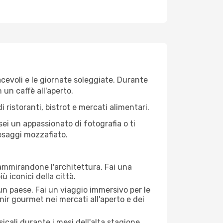
iacevoli e le giornate soleggiate. Durante
n un caffè all'aperto.
 ristoranti, bistrot e mercati alimentari.
 sei un appassionato di fotografia o ti
aesaggi mozzafiato.
 ammirandone l'architettura. Fai una
ù iconici della città.
 un paese. Fai un viaggio immersivo per le
nir gourmet nei mercati all'aperto e dei
cali durante i mesi dell'alta stagione.