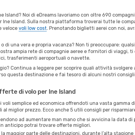
er Ine Island? Noi di eDreams lavoriamo con oltre 690 compag
 per Ine Island. Sulla nostra piattaforma troverai tutte le co
 e veloce
voli low cost
. Prenotando biglietti aerei con noi, avr
d o di una vera e propria vacanza? Non ti preoccupare: qualsi
nostra ampia rete di compagnie aeree e fornitori di viaggi, ti
ci, trasferimenti aeroportuali o navette.
gio? Continua a leggere per scoprire quali attività svolgere a
o questa destinazione e fai tesoro di alcuni nostri consigli 
fferte di volo per Ine Island
 voli semplice ed economica offrendoti una vasta gamma di 
 al miglior prezzo. Ecco anche 5 utili consigli per risparmiar
 tendono ad aumentare man mano che si avvicina la data di p
in anticipo potrai trovare offerte migliori.
 la maggior parte delle destinazioni, durante l’alta stagione o 