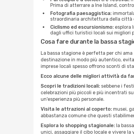
Prima di atterrare a Ine Island, control
Fotografia paesaggistica:
immortala 
straordinaria architettura della città 
Ciclismo ed escursionismo:
esplora I
dagli uffici turistici locali sui migliori
Cosa fare durante la bassa stagio
La bassa stagione è perfetta per chi ama l
destinazione in modo più autentico, evitare
imprese locali spesso offrono sconti di st
Ecco alcune delle migliori attività da f
Scopri le tradizioni locali:
sebbene i festi
celebrazioni più piccoli e più incentrati 
un'esperienza più personale.
Visita le attrazioni al coperto:
musei, gal
abbastanza comune che questi stabilimen
Esplora lo shopping stagionale:
la bassa
unici, assaggiare il cibo locale e vivere la 