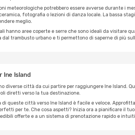
oni meteorologiche potrebbero essere avverse durante i mes
ramica, fotografia o lezioni di danza locale. La bassa stagi
rendere meglio.
cali hanno aree coperte e serre che sono ideali da visitare 
dal trambusto urbano e ti permettono di saperne di più sulla
r Ine Island
ono diverse città da cui partire per raggiungere Ine Island. Qu
i diretti verso la tua destinazione.
di queste città verso Ine Island è facile e veloce. Approfitt
a perfetti per te. Che cosa aspetti? Inizia ora a pianificare il 
redibili offerte e a un sistema di prenotazione rapido e intuit