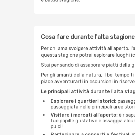
Cosa fare durante l'alta stagione 
Per chi ama svolgere attività all'aperto, l
questa stagione potrai esplorare luoghi icon
Stai pensando di assaporare piatti della ga
Per gli amanti della natura, il bel tempo t
piace avventurarti in escursioni in riserv
Le principali attività durante l'alta sta
Esplorare i quartieri storici:
passeggi
passeggiata nelle principali aree storic
Visitare i mercati all'aperto:
è risap
tue papille gustative e assaggia alcun
pulci!
Partecipare a concerti e festival:
mo