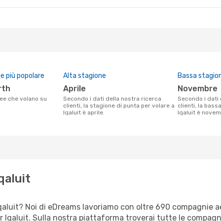
 più popolare
Alta stagione
Bassa stagio
rth
aprile
novembre
Secondo i dati della nostra ricerca
Secondo i dati della nostra ricerca
clienti, la stagione di punta per volare a
clienti, la bass
Iqaluit è aprile.
Iqaluit è novem
qaluit
er Iqaluit? Noi di eDreams lavoriamo con oltre 690 compagnie 
per Iqaluit. Sulla nostra piattaforma troverai tutte le compag