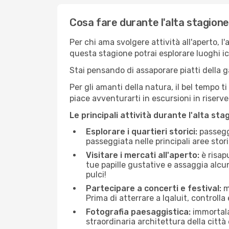
Cosa fare durante l'alta stagione 
Per chi ama svolgere attività all'aperto, l
questa stagione potrai esplorare luoghi icon
Stai pensando di assaporare piatti della ga
Per gli amanti della natura, il bel tempo t
piace avventurarti in escursioni in riserv
Le principali attività durante l'alta sta
Esplorare i quartieri storici:
passeggi
passeggiata nelle principali aree storic
Visitare i mercati all'aperto:
è risap
tue papille gustative e assaggia alcun
pulci!
Partecipare a concerti e festival:
mo
Prima di atterrare a Iqaluit, controlla 
Fotografia paesaggistica:
immortala 
straordinaria architettura della città 