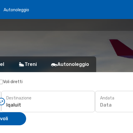
Autonoleggio
el
Treni
Autonoleggio
Voli diretti
Destinazione
Andata
Data
voli