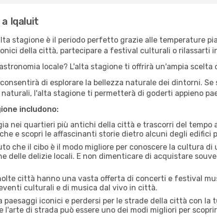
a Iqaluit
'alta stagione è il periodo perfetto grazie alle temperature p
ici della città, partecipare a festival culturali o rilassarti i
stronomia locale? L'alta stagione ti offrirà un'ampia scelta di
i consentirà di esplorare la bellezza naturale dei dintorni. Se
e naturali, l'alta stagione ti permetterà di goderti appieno p
gione includono:
a nei quartieri più antichi della città e trascorri del tempo
he e scopri le affascinanti storie dietro alcuni degli edifici pi
uto che il cibo è il modo migliore per conoscere la cultura di
e delle delizie locali. E non dimenticare di acquistare souve
lte città hanno una vasta offerta di concerti e festival musi
eventi culturali e di musica dal vivo in città.
paesaggi iconici e perdersi per le strade della città con la
e l'arte di strada può essere uno dei modi migliori per scopri