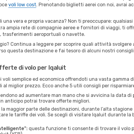
loce
voli low cost
. Prenotando biglietti aerei con noi, avrai ac
 di una vera e propria vacanza? Non ti preoccupare: qualsiasi
tra ampia rete di compagnie aeree e fornitori di viaggi, ti of
, trasferimenti aeroportuali o navette.
gio? Continua a leggere per scoprire quali attività svolgere a
o questa destinazione e fai tesoro di alcuni nostri consigli 
fferte di volo per Iqaluit
 voli semplice ed economica offrendoti una vasta gamma di 
 al miglior prezzo. Ecco anche 5 utili consigli per risparmiar
 tendono ad aumentare man mano che si avvicina la data di p
in anticipo potrai trovare offerte migliori.
 la maggior parte delle destinazioni, durante l’alta stagione o 
e tariffe dei voli. Se scegli di visitare Iqaluit durante la
ntelligente":
questa funzione ti consente di trovare il volo