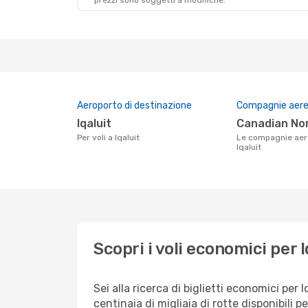
prezzi sono soggetti a modifiche.
Aeroporto di destinazione
Compagnie aeree
Iqaluit
Canadian No
Per voli a Iqaluit
Le compagnie aeree che volano su
Iqaluit
Scopri i voli economici per I
Sei alla ricerca di biglietti economici p
centinaia di migliaia di rotte disponibili 