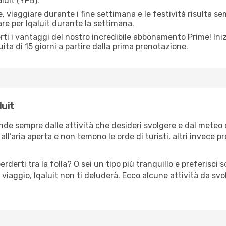
aluit (YFB).
 viaggiare durante i fine settimana e le festività risulta se
are per Iqaluit durante la settimana.
ti i vantaggi del nostro incredibile abbonamento Prime! Inizi
ita di 15 giorni a partire dalla prima prenotazione.
luit
pende sempre dalle attività che desideri svolgere e dal meteo
ll’aria aperta e non temono le orde di turisti, altri invece p
erderti tra la folla? O sei un tipo più tranquillo e preferisci
viaggio, Iqaluit non ti deluderà. Ecco alcune attività da svol