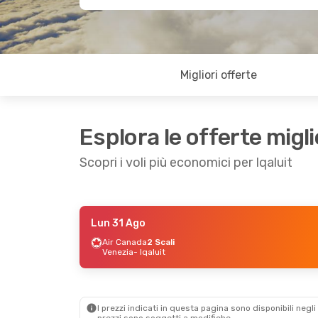
Migliori offerte
Esplora le offerte migli
Scopri i voli più economici per Iqaluit
Lun 31 Ago
Mar 4 Ago
- Lun 10 Ago
Air Canada
2 Scali
Venezia
- Iqaluit
Westjet
2 Scali
Francoforte
- Iqaluit
Canadian North
2 Scali
Iqaluit
- Francoforte
I prezzi indicati in questa pagina sono disponibili negli 