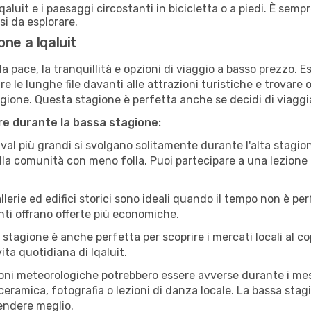
qaluit e i paesaggi circostanti in bicicletta o a piedi. È sem
rsi da esplorare.
ne a Iqaluit
a pace, la tranquillità e opzioni di viaggio a basso prezzo. 
 le lunghe file davanti alle attrazioni turistiche e trovare o
agione. Questa stagione è perfetta anche se decidi di viaggi
are durante la bassa stagione:
val più grandi si svolgano solitamente durante l'alta stagio
sulla comunità con meno folla. Puoi partecipare a una lezione 
lerie ed edifici storici sono ideali quando il tempo non è p
ti offrano offerte più economiche.
 stagione è anche perfetta per scoprire i mercati locali al c
vita quotidiana di Iqaluit.
oni meteorologiche potrebbero essere avverse durante i mes
ramica, fotografia o lezioni di danza locale. La bassa stagi
rendere meglio.