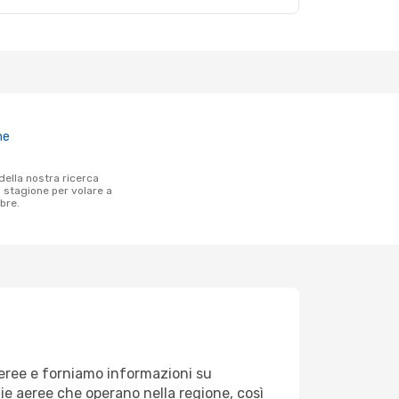
ne
a stagione per volare a
bre.
aeree e forniamo informazioni su
nie aeree che operano nella regione, così