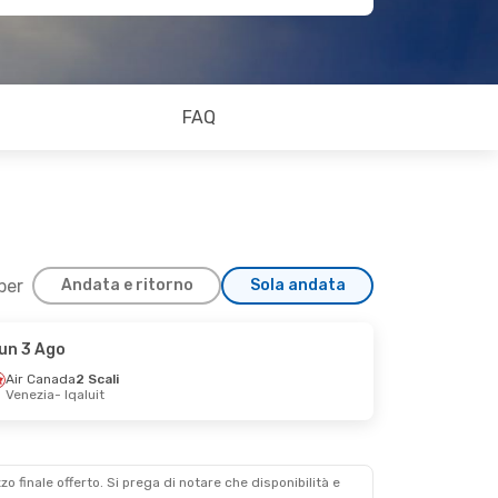
FAQ
 per
Andata e ritorno
Sola andata
un 3 Ago
Air Canada
2 Scali
Venezia
- Iqaluit
zzo finale offerto. Si prega di notare che disponibilità e