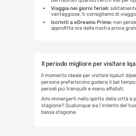
dei risultati quando cerchi voli per Iq
Viaggia nei giorni feriali:
solitamente,
vantaggiose, ti consigliamo di viaggi
Iscriviti a eDreams Prime:
non perder
approfitta ora della nostra prova gratu
Il periodo migliore per visitare Iqa
Il momento ideale per visitare Iqaluit di
persone preferiscono godersi il bel tempo a
periodi più tranquilli e meno affollati.
Ami immergerti nello spirito della città e p
stagione? Qualunque sia l’intento del tuo 
bassa stagione.