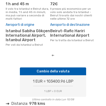
1 h and 45 m
72€
ap
Il volo tra Istanbul e Beirut dura,
Il prezzo più economico per un
Secondo i dati della nostra
in media, 1 h and 45 m minuti,
volo solo andata tra Istanbul -
rice
ma può variare a seconda di
Beirut trovato dai nostri clienti
punt
molti fattori
nelle ultime 72 ore
Beir
Pre
Aeroporti di origine
Aeroporto di destinazione
15
Istanbul Sabiha Gökçen
Beirut–Rafic Hariri
Il prezzo medio di un volo
International Airport,
International Airport
Ista
Istanbul Airport
sola
Per la tratta da Istanbul a Beirut
prez
Per voli da Istanbul a Beirut
Cambio della valuta
1 EUR = 103400.96 LBP
1 LBP = 0 EUR
Ultimo controllo in data Lun 10/08
Distanza:
978 kms