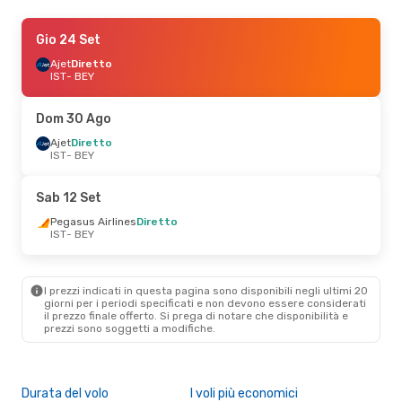
Sab 12 Set
Gio 24 Set
- Lun 14 Set
Ajet
Ajet
Diretto
Diretto
IST
IST
- BEY
- BEY
Ajet
Diretto
BEY
- IST
Dom 30 Ago
Lun 5 Ott
Ajet
Diretto
- Ven 9 Ott
IST
- BEY
Pegasus Airlines
Diretto
IST
- BEY
Pegasus Airlines
Diretto
Sab 12 Set
BEY
- IST
Pegasus Airlines
Diretto
IST
- BEY
Gio 3 Set
- Dom 6 Set
Ajet
Diretto
IST
- BEY
I prezzi indicati in questa pagina sono disponibili negli ultimi 20
Ajet
Diretto
giorni per i periodi specificati e non devono essere considerati
BEY
- IST
il ​​prezzo finale offerto. Si prega di notare che disponibilità e
prezzi sono soggetti a modifiche.
Durata del volo
I voli più economici
Alt