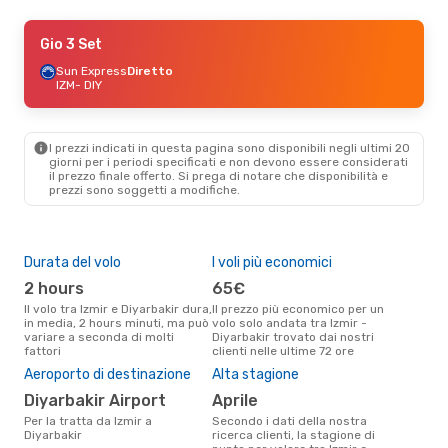
Gio 3 Set
Gio 3 Set
- Gio 10 Set
Sun Express
Sun Express
Diretto
Diretto
IZM
IZM
- DIY
- DIY
Sun Express
Diretto
DIY
- IZM
I prezzi indicati in questa pagina sono disponibili negli ultimi 20
giorni per i periodi specificati e non devono essere considerati
il ​​prezzo finale offerto. Si prega di notare che disponibilità e
prezzi sono soggetti a modifiche.
Durata del volo
I voli più economici
Com
ope
2 hours
65€
S
Il volo tra Izmir e Diyarbakir dura,
Il prezzo più economico per un
in media, 2 hours minuti, ma può
volo solo andata tra Izmir -
Le compagnie aeree che volano
variare a seconda di molti
Diyarbakir trovato dai nostri
tra 
fattori
clienti nelle ultime 72 ore
Il 
Aeroporto di destinazione
Alta stagione
pre
Diyarbakir Airport
aprile
d
Per la tratta da Izmir a
Secondo i dati della nostra
Secondo i nostri dati reali luglio
Diyarbakir
ricerca clienti, la stagione di
è il