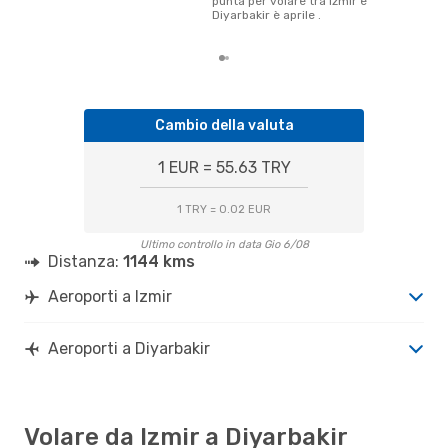
punta per volare tra Izmir e
pren
Diyarbakir è aprile .
part
Cambio della valuta
1 EUR = 55.63 TRY
1 TRY = 0.02 EUR
Ultimo controllo in data Gio 6/08
Distanza:
1144 kms
Aeroporti a Izmir
Aeroporti a Diyarbakir
Volare da Izmir a Diyarbakir