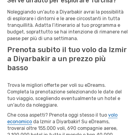
Serve un'auto per esplorare Turchia?
Noleggiando un'auto a Diyarbakir avrai la possibilità
di esplorare i dintorni e le aree circostanti in tutta
tranquillità. Adatta l’itinerario al tuo programma e
budget, soprattutto se hai intenzione di rimanere nel
paese per più di una settimana.
Prenota subito il tuo volo da Izmir
a Diyarbakir a un prezzo più
basso
Trova le migliori offerte per voli su eDreams.
Completa la prenotazione selezionando le date del
tuo viaggio, scegliendo eventualmente un hotel e
un'auto da noleggiare.
Che cosa aspetti? Prenota oggi stesso il tuo
volo
economico
da Izmir a Diyarbakir! Su eDreams,
troverai oltre 155.000 voli, 690 compagnie aeree,
2.100.000 hotel in tutto il mondo e ben 40.000