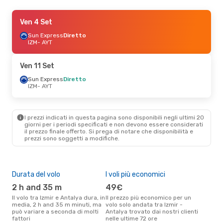
Gio 10 Set
Ven 4 Set
- Dom 13 Set
Sun Express
Sun Express
Diretto
Diretto
IZM
IZM
- AYT
- AYT
Sun Express
Diretto
AYT
- IZM
Ven 11 Set
Mer 23 Set
Sun Express
- Lun 28 Set
Diretto
IZM
- AYT
Sun Express
Diretto
IZM
- AYT
Sun Express
Diretto
AYT
- IZM
I prezzi indicati in questa pagina sono disponibili negli ultimi 20
giorni per i periodi specificati e non devono essere considerati
il ​​prezzo finale offerto. Si prega di notare che disponibilità e
Mer 26 Ago
- Mer 2 Set
prezzi sono soggetti a modifiche.
Sun Express
Diretto
IZM
- AYT
Sun Express
Diretto
AYT
- IZM
Durata del volo
I voli più economici
Com
ope
2 h and 35 m
49€
S
Il volo tra Izmir e Antalya dura, in
Il prezzo più economico per un
media, 2 h and 35 m minuti, ma
volo solo andata tra Izmir -
Le compagnie aeree che volano
può variare a seconda di molti
Antalya trovato dai nostri clienti
tra 
fattori
nelle ultime 72 ore