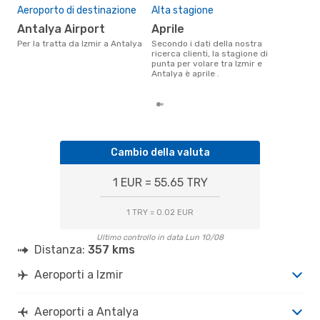
Il 
Aeroporto di destinazione
Alta stagione
pre
Antalya Airport
aprile
a
Per la tratta da Izmir a Antalya
Secondo i dati della nostra
Secondo i nostri dati reali
ricerca clienti, la stagione di
febb
punta per volare tra Izmir e
gett
Antalya è aprile .
per 
Cambio della valuta
1 EUR = 55.65 TRY
1 TRY = 0.02 EUR
Ultimo controllo in data Lun 10/08
Distanza:
357 kms
Aeroporti a Izmir
Aeroporti a Antalya