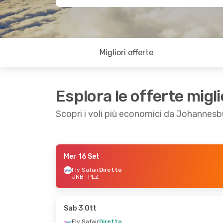
Migliori offerte
Esplora le offerte migli
Scopri i voli più economici da Johannesb
Mer 16 Set
Dom 23 Ago
- Dom 23 Ago
Fly Safair
Diretto
JNB
- PLZ
Fly Safair
Diretto
JNB
- PLZ
Fly Safair
Diretto
PLZ
- JNB
Sab 3 Ott
Fly Safair
Diretto