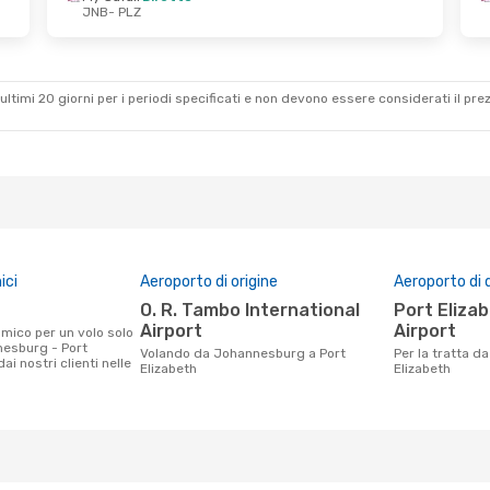
JNB
- PLZ
ultimi 20 giorni per i periodi specificati e non devono essere considerati il ​​pre
ici
Aeroporto di origine
Aeroporto di 
O. R. Tambo International
Port Elizabeth International
Airport
Airport
nesburg - Port
Volando da Johannesburg a Port
Per la tratta da Johannesburg a Port
ai nostri clienti nelle
Elizabeth
Elizabeth