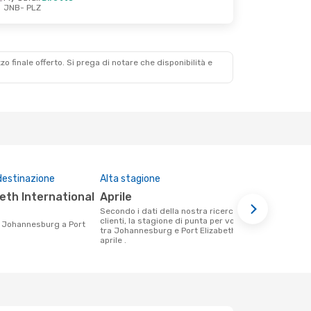
JNB
- PLZ
zzo finale offerto. Si prega di notare che disponibilità e
destinazione
Alta stagione
Compagnie 
questa tra
aprile
Fly Safai
Secondo i dati della nostra ricerca
clienti, la stagione di punta per volare
Le compagnie aeree che volano tra
tra Johannesburg e Port Elizabeth è
Johannesbur
aprile .