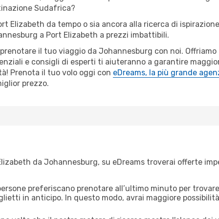
tinazione Sudafrica?
ort Elizabeth da tempo o sia ancora alla ricerca di ispirazion
hannesburg a Port Elizabeth a prezzi imbattibili.
r prenotare il tuo viaggio da Johannesburg con noi. Offriam
ziali e consigli di esperti ti aiuteranno a garantire maggior
à! Prenota il tuo volo oggi con
eDreams, la più grande agenz
iglior prezzo.
Elizabeth da Johannesburg, su eDreams troverai offerte imper
ersone preferiscano prenotare all’ultimo minuto per trovare 
lietti in anticipo. In questo modo, avrai maggiore possibilit