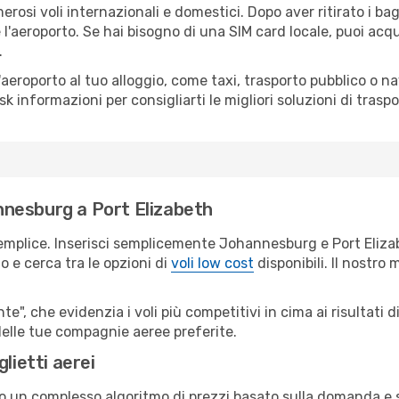
erosi voli internazionali e domestici. Dopo aver ritirato i ba
 l'aeroporto. Se hai bisogno di una SIM card locale, puoi acqu
.
all'aeroporto al tuo alloggio, come taxi, trasporto pubblico o n
sk informazioni per consigliarti le migliori soluzioni di traspo
nesburg a Port Elizabeth
semplice. Inserisci semplicemente Johannesburg e Port Eliza
o e cerca tra le opzioni di
voli low cost
disponibili. Il nostro 
e", che evidenzia i voli più competitivi in cima ai risultati di
 delle tue compagnie aeree preferite.
lietti aerei
ndo un complesso algoritmo di prezzi basato sulla domanda e su