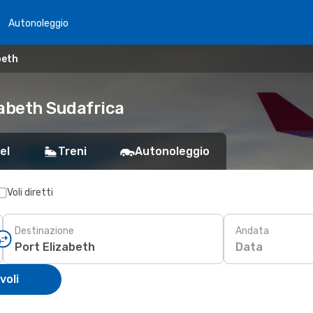
Autonoleggio
beth
zabeth Sudafrica
el
Treni
Autonoleggio
Voli diretti
Destinazione
Andata
Data
voli