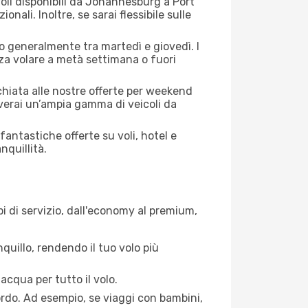
voli disponibili da Johannesburg a Port
onali. Inoltre, se sarai flessibile sulle
no generalmente tra martedì e giovedì. I
nza volare a metà settimana o fuori
cchiata alle nostre offerte per weekend
verai un’ampia gamma di veicoli da
antastiche offerte su voli, hotel e
nquillità.
pi di servizio, dall'economy al premium,
quillo, rendendo il tuo volo più
acqua per tutto il volo.
bordo. Ad esempio, se viaggi con bambini,