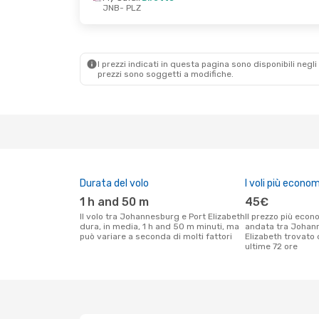
JNB
- PLZ
I prezzi indicati in questa pagina sono disponibili negli 
prezzi sono soggetti a modifiche.
Durata del volo
I voli più econom
1 h and 50 m
45€
Il volo tra Johannesburg e Port Elizabeth
Il prezzo più economico per un volo solo
dura, in media, 1 h and 50 m minuti, ma
andata tra Johan
può variare a seconda di molti fattori
Elizabeth trovato d
ultime 72 ore