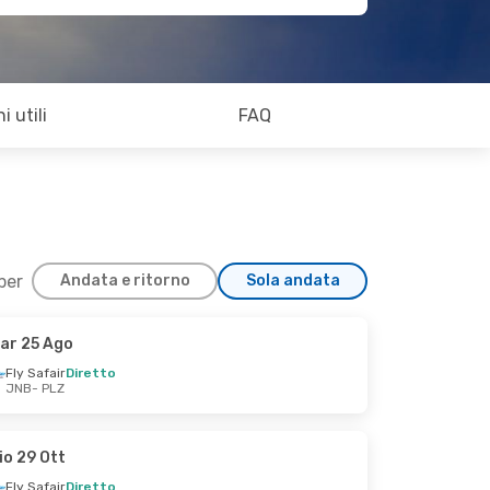
i utili
FAQ
 per
Andata e ritorno
Sola andata
ar 25 Ago
Fly Safair
Diretto
JNB
- PLZ
io 29 Ott
Fly Safair
Diretto