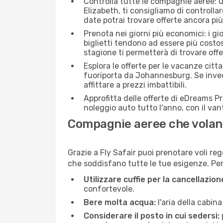
Controlla tutte le compagnie aeree: u
Elizabeth, ti consigliamo di controllare
date potrai trovare offerte ancora pi
Prenota nei giorni più economici: i g
biglietti tendono ad essere più costo
stagione ti permetterà di trovare off
Esplora le offerte per le vacanze citt
fuoriporta da Johannesburg. Se invec
affittare a prezzi imbattibili.
Approfitta delle offerte di eDreams P
noleggio auto tutto l'anno, con il van
Compagnie aeree che volan
Grazie a Fly Safair puoi prenotare voli re
che soddisfano tutte le tue esigenze. Per m
Utilizzare cuffie per la cancellazio
confortevole.
Bere molta acqua:
l'aria della cabin
Considerare il posto in cui sedersi: