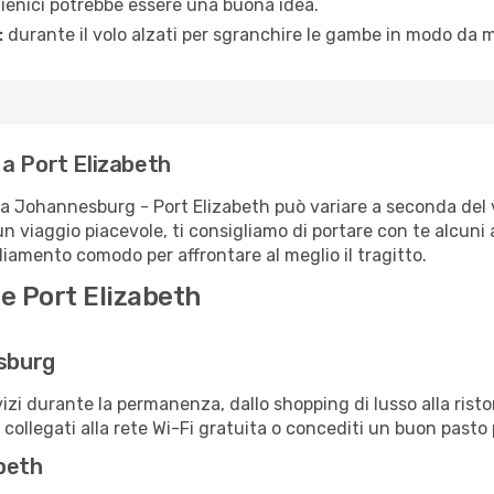
igienici potrebbe essere una buona idea.
:
durante il volo alzati per sgranchire le gambe in modo da m
a Port Elizabeth
ta Johannesburg - Port Elizabeth può variare a seconda del v
un viaggio piacevole, ti consigliamo di portare con te alcuni
igliamento comodo per affrontare al meglio il tragitto.
e Port Elizabeth
esburg
izi durante la permanenza, dallo shopping di lusso alla risto
e collegati alla rete Wi-Fi gratuita o concediti un buon pasto 
abeth