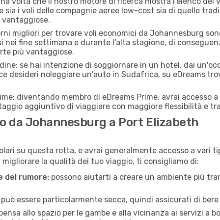
na volta che il nostro motore di ricerca mostra l'elenco dei 
 sia i voli delle compagnie aeree low-cost sia di quelle tradizi
ù vantaggiose.
iorni migliori per trovare voli economici da Johannesburg so
si nei fine settimana e durante l’alta stagione, di consegue
erte più vantaggiose.
adine: se hai intenzione di soggiornare in un hotel, dai un'o
e desideri noleggiare un'auto in Sudafrica, su eDreams tro
rime: diventando membro di eDreams Prime, avrai accesso a f
taggio aggiuntivo di viaggiare con maggiore flessibilità e tra
o da Johannesburg a Port Elizabeth
golari su questa rotta, e avrai generalmente accesso a vari ti
igliorare la qualità dei tuo viaggio, ti consigliamo di:
ne del rumore:
possono aiutarti a creare un ambiente più tran
a può essere particolarmente secca, quindi assicurati di bere 
pensa allo spazio per le gambe e alla vicinanza ai servizi a 