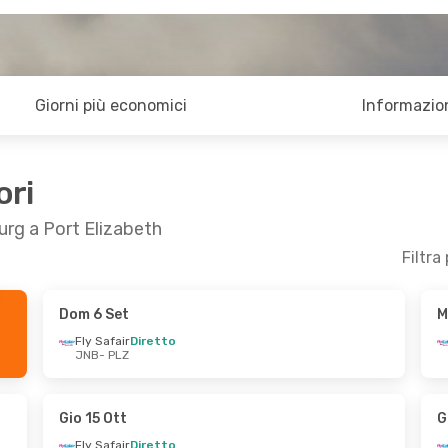
Giorni più economici
Informazion
ori
urg a Port Elizabeth
Filtra
Dom 6 Set
M
Fly Safair
Diretto
JNB
- PLZ
Gio 15 Ott
G
Fly Safair
Diretto